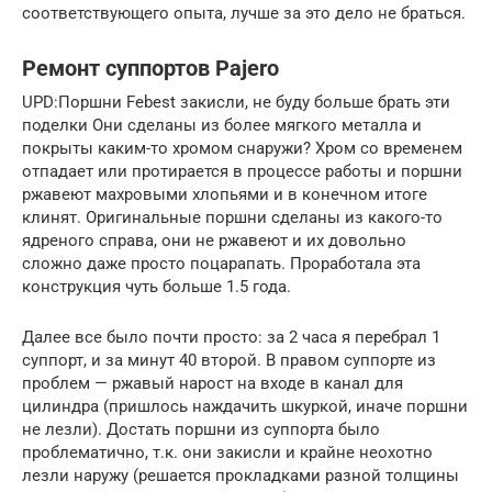
соответствующего опыта, лучше за это дело не браться.
Ремонт суппортов Pajero
UPD:Поршни Febest закисли, не буду больше брать эти
поделки Они сделаны из более мягкого металла и
покрыты каким-то хромом снаружи? Хром со временем
отпадает или протирается в процессе работы и поршни
ржавеют махровыми хлопьями и в конечном итоге
клинят. Оригинальные поршни сделаны из какого-то
ядреного справа, они не ржавеют и их довольно
сложно даже просто поцарапать. Проработала эта
конструкция чуть больше 1.5 года.
Далее все было почти просто: за 2 часа я перебрал 1
суппорт, и за минут 40 второй. В правом суппорте из
проблем — ржавый нарост на входе в канал для
цилиндра (пришлось наждачить шкуркой, иначе поршни
не лезли). Достать поршни из суппорта было
проблематично, т.к. они закисли и крайне неохотно
лезли наружу (решается прокладками разной толщины