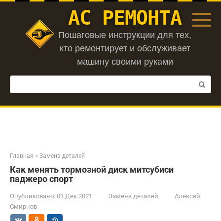
Перейти
АС РЕМОНТА
к
контенту
Пошаговые инструкции для тех,
кто ремонтирует и обслуживает
машину своими руками
Поиск:
Главная
»
Замена деталей
Как менять тормозной диск митсубиси
паджеро спорт
Опубликовано:
01 Дек 2021
Замена деталей
Алексей
Смирнов