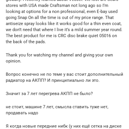
stores with USA made Craftsman not long ago so I’m
looking at options for a non professional, even E-bay used
going Snap On all the time is out of my price range. That
antiseize spray looks like it works good for a thin even coat,
we don’t need that where I live it’s a mild summer year round.
The best product for me is CRC disc brake quiet 05016 on
the back of the pads.
Thank you for watching my channel and giving your own
opinion.
Вопрос конечно не по теме у вас стоит дополнительный
радиатор на АКПП? И принципиально ли это.
Значит за 7 лет перегрева АКПП не было?
не стоит, машине 7 лет, смысла ставить туже нет,
продавать надо
Я когда новые передние нибк (у них ещё сетка на диске