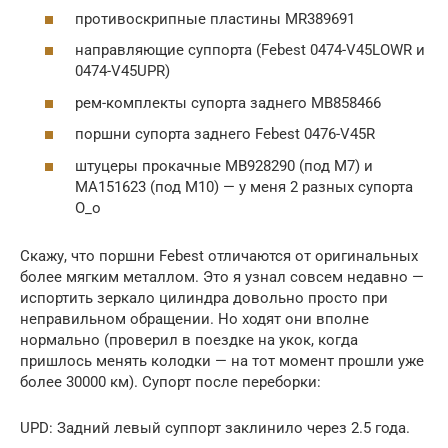
противоскрипные пластины MR389691
направляющие суппорта (Febest 0474-V45LOWR и
0474-V45UPR)
рем-комплекты супорта заднего MB858466
поршни супорта заднего Febest 0476-V45R
штуцеры прокачные MB928290 (под M7) и
MA151623 (под М10) — у меня 2 разных супорта
O_o
Скажу, что поршни Febest отличаются от оригинальных
более мягким металлом. Это я узнал совсем недавно —
испортить зеркало цилиндра довольно просто при
неправильном обращении. Но ходят они вполне
нормально (проверил в поездке на укок, когда
пришлось менять колодки — на тот момент прошли уже
более 30000 км). Супорт после переборки:
UPD: Задний левый суппорт заклинило через 2.5 года.