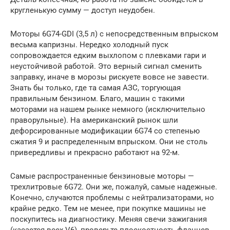
кругленькую сумму — доступ неудобен.
Моторы 6G74-GDI (3,5 л) с непосредственным впрыском
весьма капризны. Нередко холодный пуск
сопровождается едким выхлопом с плевками гари и
неустойчивой работой. Это верный сигнал сменить
заправку, иначе в морозы рискуете вовсе не завести.
Знать бы только, где та самая АЗС, торгующая
правильным бензином. Благо, машин с такими
моторами на нашем рынке немного (исключительно
праворульные). На американский рынок шли
дефорсированные модификации 6G74 со степенью
сжатия 9 и распределенным впрыском. Они не столь
привередливы и прекрасно работают на 92-м.
Самые распространенные бензиновые моторы —
трехлитровые 6G72. Они же, пожалуй, самые надежные.
Конечно, случаются проблемы с нейтрализаторами, но
крайне редко. Тем не менее, при покупке машины не
поскупитесь на диагностику. Меняя свечи зажигания
(касается всех V6), проверьте плоскостность фланцев