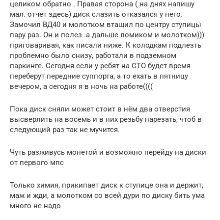
целиком обратно . Правая сторона ( на днях напишу
мал. отчет здесь) диск слазить отказался у него.
Замочил ВД40 и молотком втащил по центру ступицы
пару раз. Он и полез .а дальше ломиком и молотком)))
приговаривая, как писали ниже. К колодкам подлезть
проблемно было снизу, работали в подземном
паркинге. Сегодня если у ребят на СТО будет время
переберут передние суппорта, а то ехать в пятницу
вечером, а сегодня я в ночь на работе((((
Пока диск сняли может стоит в нём два отверстия
высверлить на восемь и в них резьбу нарезать, чтоб в
следующий раз так не мучится.
Чуть разживусь монетой и возможно перейду на диски
от первого мпс
Только химия, прикипает диск к ступице она и держит,
маж и жди, а молотком со всей дури по диску бить ума
много не надо