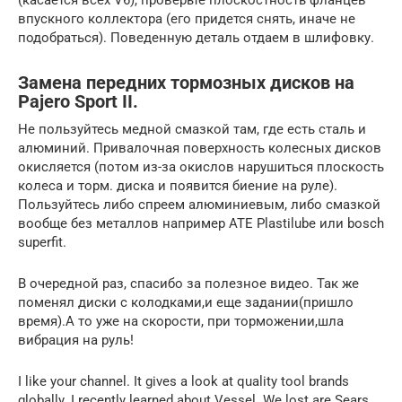
впускного коллектора (его придется снять, иначе не
подобраться). Поведенную деталь отдаем в шлифовку.
Замена передних тормозных дисков на
Pajero Sport II.
Не пользуйтесь медной смазкой там, где есть сталь и
алюминий. Привалочная поверхность колесных дисков
окисляется (потом из-за окислов нарушиться плоскость
колеса и торм. диска и появится биение на руле).
Пользуйтесь либо спреем алюминиевым, либо смазкой
вообще без металлов например ATE Plastilube или bosch
superfit.
В очередной раз, спасибо за полезное видео. Так же
поменял диски с колодками,и еще задании(пришло
время).А то уже на скорости, при торможении,шла
вибрация на руль!
I like your channel. It gives a look at quality tool brands
globally. I recently learned about Vessel. We lost are Sears