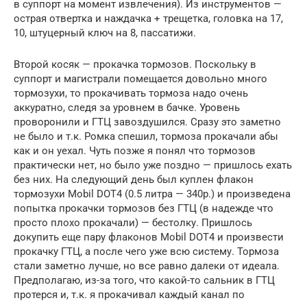
в суппорт на момент извлечения). Из инструментов —
острая отвертка и наждачка + трещетка, головка на 17,
10, штуцерный ключ на 8, пассатижи.
Второй косяк — прокачка тормозов. Поскольку в
суппорт и магистрали помещается довольно много
тормозухи, то прокачивать тормоза надо очень
аккуратно, следя за уровнем в бачке. Уровень
проворонили и ГТЦ завоздушился. Сразу это заметно
не было и т.к. Ромка спешил, тормоза прокачали абы
как и он уехал. Чуть позже я понял что тормозов
практически нет, но было уже поздно — пришлось ехать
без них. На следующий день был куплен флакон
тормозухи Mobil DOT4 (0.5 литра — 340р.) и произведена
попытка прокачки тормозов без ГТЦ (в надежде что
просто плохо прокачали) — бестолку. Пришлось
докупить еще пару флаконов Mobil DOT4 и произвести
прокачку ГТЦ, а после чего уже всю систему. Тормоза
стали заметно лучше, но все равно далеки от идеала.
Предполагаю, из-за того, что какой-то сальник в ГТЦ
протерся и, т.к. я прокачивал каждый канал по