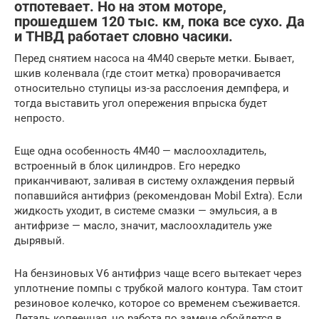
отпотевает. Но на этом моторе,
прошедшем 120 тыс. км, пока все сухо. Да
и ТНВД работает словно часики.
Перед снятием насоса на 4М40 сверьте метки. Бывает,
шкив коленвала (где стоит метка) проворачивается
относительно ступицы из-за расслоения демпфера, и
тогда выставить угол опережения впрыска будет
непросто.
Еще одна особенность 4М40 — маслоохладитель,
встроенный в блок цилиндров. Его нередко
приканчивают, заливая в систему охлаждения первый
попавшийся антифриз (рекомендован Mobil Extra). Если
жидкость уходит, в системе смазки — эмульсия, а в
антифризе — масло, значит, маслоохладитель уже
дырявый.
На бензиновых V6 антифриз чаще всего вытекает через
уплотнение помпы с трубкой малого контура. Там стоит
резиновое колечко, которое со временем съеживается.
Деталь копеечная, но работа по замене обойдется в