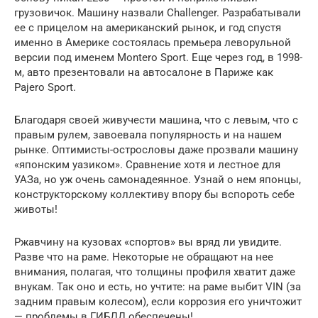
грузовичок. Машину назвали Challenger. Разрабатывали
ее с прицелом на американский рынок, и год спустя
именно в Америке состоялась премьера леворульной
версии под именем Montero Sport. Еще через год, в 1998-
м, авто презентовали на автосалоне в Париже как
Pajero Sport.
Благодаря своей живучести машина, что с левым, что с
правым рулем, завоевала популярность и на нашем
рынке. Оптимисты-острословы даже прозвали машину
«японским уазиком». Сравнение хотя и лестное для
УАЗа, но уж очень самонадеянное. Узнай о нем японцы,
конструкторскому коллективу впору бы вспороть себе
животы!
Ржавчину на кузовах «спортов» вы вряд ли увидите.
Разве что на раме. Некоторые не обращают на нее
внимания, полагая, что толщины профиля хватит даже
внукам. Так оно и есть, но учтите: на раме выбит VIN (за
задним правым колесом), если коррозия его уничтожит
— проблемы в ГИБДД обеспечены!