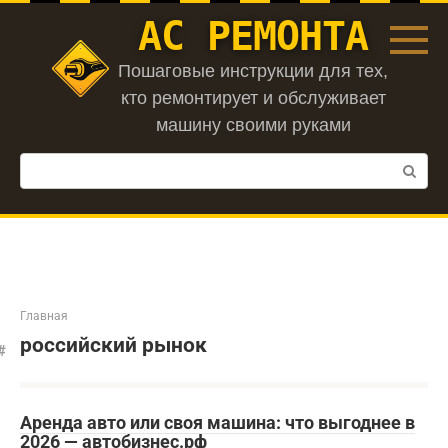
Перейти
АС РЕМОНТА
к
контенту
Пошаговые инструкции для тех,
кто ремонтирует и обслуживает
машину своими руками
Поиск:
Главная
российский рынок
Аренда авто или своя машина: что выгоднее в
2026 — автобизнес.рф