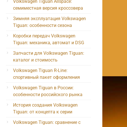
Volkswagen Tiguan Allspace:
семиместная версия кроссовера
Зимняя эксплуатация Volkswagen
Tiguan: особенности сезона
Коробки передач Volkswagen
Tiguan: механика, автомат и DSG
Запчасти для Volkswagen Tiguan:
каталог и стоимость
Volkswagen Tiguan R-Line:
спортивный пакет оформления
Volkswagen Tiguan в России:
особенности российского рынка
История создания Volkswagen
Tiguan: от концепта к серии
Volkswagen Tiguan: сравнение с