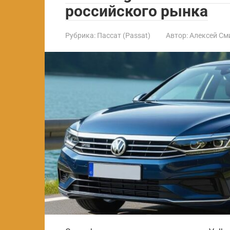
российского рынка
Рубрика:
Пассат (Passat)
Автор:
Алексей См