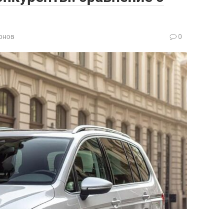
рнов
0