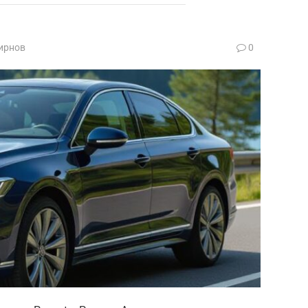
ирнов
0