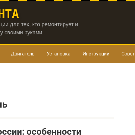
НТА
ии для тех, кто ремонтирует и
у своими руками
Двигатель
Установка
Инструкции
Сове
ль
оссии: особенности