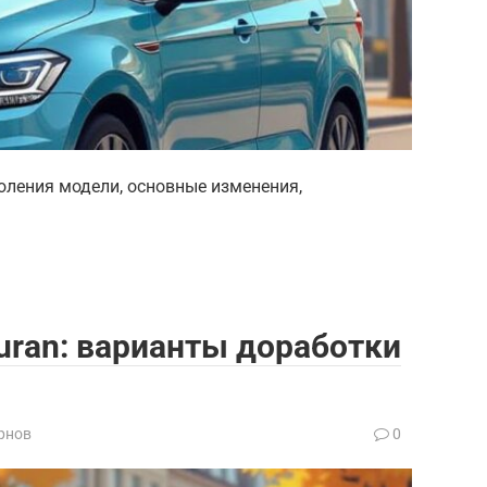
оления модели, основные изменения,
uran: варианты доработки
рнов
0