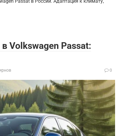
agen Passat в России. Адаптация к климату,
в Volkswagen Passat:
ирнов
0