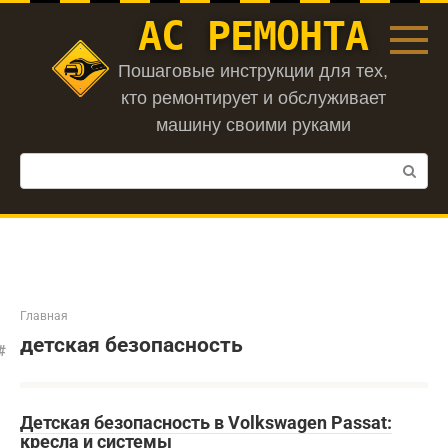
Перейти
АС РЕМОНТА
к
контенту
Пошаговые инструкции для тех,
кто ремонтирует и обслуживает
машину своими руками
Поиск:
Главная
детская безопасность
Детская безопасность в Volkswagen Passat:
кресла и системы