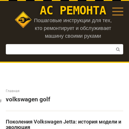
Перейти
АС РЕМОНТА
к
контенту
Пошаговые инструкции для тех,
кто ремонтирует и обслуживает
машину своими руками
Поиск:
Главная
volkswagen golf
Поколения Volkswagen Jetta: история модели и
эволюция