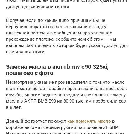
этом — мы вышлем Вам письмо в котором будет указан
доступ для скачивания книги
В случае, если по каким либо причинам Вы не
вернулись обратно на сайт и закрыли вкладку
платежной системы с сообщением про успешное
прохождение платежа, сообщите нам об этом — мы
вышлем Вам письмо в котором будет указан доступ для
скачивания книги.
Замена масла в акпп bmw e90 325xi,
пошагово с фото
Несмотря на указание производителя о том, что масло
в автоматической коробке передач залито на весь срок
службы, многие водители предпочитают делать замену
масла в АКПП БМВ Е90 на 80-90 тыс. км пробегаили раз
в 8 лет.
Данный фотоотчет покажет
как поменять масло
в
коробке автомат своими руками на примере ZF 6HP.
Нюансом процедуры является то, что вместе с маслом