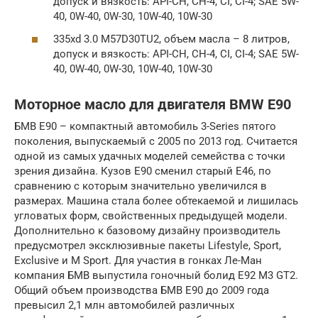
допуск и вязкость: API-CH, CH-4, CI, CI-4; SAE 5W-
40, 0W-40, 0W-30, 10W-40, 10W-30
335xd 3.0 M57D30TU2, объем масла – 8 литров,
допуск и вязкость: API-CH, CH-4, CI, CI-4; SAE 5W-
40, 0W-40, 0W-30, 10W-40, 10W-30
Моторное масло для двигателя BMW E90
БМВ Е90 – компактный автомобиль 3-Series пятого
поколения, выпускаемый с 2005 по 2013 год. Считается
одной из самых удачных моделей семейства с точки
зрения дизайна. Кузов Е90 сменил старый Е46, по
сравнению с которым значительно увеличился в
размерах. Машина стала более обтекаемой и лишилась
угловатых форм, свойственных предыдущей модели.
Дополнительно к базовому дизайну производитель
предусмотрел эксклюзивные пакеты Lifestyle, Sport,
Exclusive и M Sport. Для участия в гонках Ле-Ман
компания БМВ выпустила гоночный болид Е92 М3 GT2.
Общий объем производства БМВ Е90 до 2009 года
превысил 2,1 млн автомобилей различных