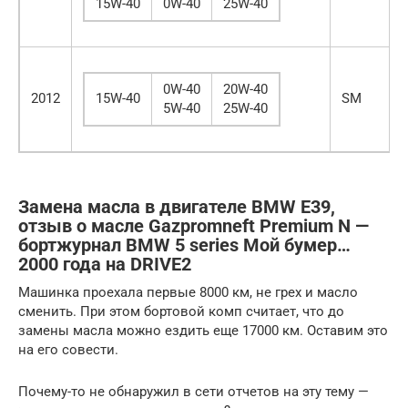
15W-40
0W-40
25W-40
0W-40
20W-40
2012
15W-40
SM
5W-40
25W-40
Замена масла в двигателе BMW E39,
отзыв о масле Gazpromneft Premium N —
бортжурнал BMW 5 series Мой бумер…
2000 года на DRIVE2
Машинка проехала первые 8000 км, не грех и масло
сменить. При этом бортовой комп считает, что до
замены масла можно ездить еще 17000 км. Оставим это
на его совести.
Почему-то не обнаружил в сети отчетов на эту тему —