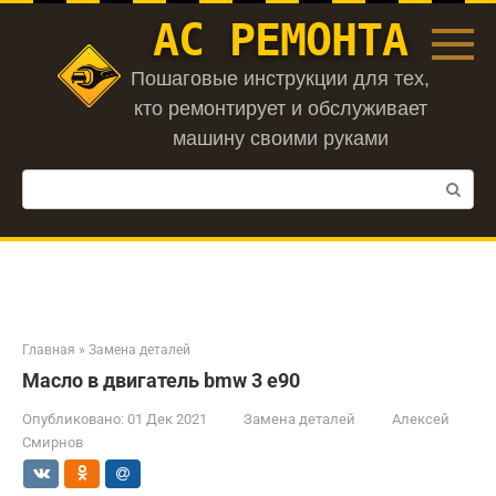
Перейти
АС РЕМОНТА
к
контенту
Пошаговые инструкции для тех,
кто ремонтирует и обслуживает
машину своими руками
Поиск:
Главная
»
Замена деталей
Масло в двигатель bmw 3 e90
Опубликовано:
01 Дек 2021
Замена деталей
Алексей
Смирнов