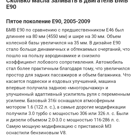
Сколько масла заливать в двигатель БМВ
E90
Пятое поколение E90, 2005-2009
БМВ Е90 по сравнению с предшественником Е46 был
длиннее на 80 мм (4550 мм) и шире на 30 мм. Объем
колесной базы увеличился на 35 мм. В дизайне Е90
стало больше динамичных и обтекаемых очертаний, что
пошло на пользу аэродинамике и снизило
коэффициент лобового сопротивления. Автомобиль
стал более практичным благодаря тому, что увеличился
простор для задних пассажиров и объем багажника. Что
касается подвески и ездовых улучшений, машина
впервые получила заднюю «многорычажку» и
улучшенный адаптивный усилитель руля с переменным
усилием. Базовый 316i оснащался атмосферным
мотором 1.6 (122 л. с.), а самые дорогие модификации
получили 3.0 турбо с мощностью 306 или 326 л. с. Были
и дизели объемом 2.0-3.0 с мощностью 116-286 л. с.
Самую мощную модификацию с приставкой М3
оснастили бензиновым V8.