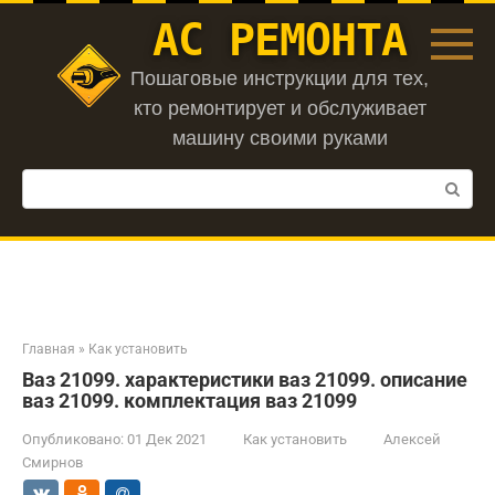
Перейти
АС РЕМОНТА
к
контенту
Пошаговые инструкции для тех,
кто ремонтирует и обслуживает
машину своими руками
Поиск:
Главная
»
Как установить
Ваз 21099. характеристики ваз 21099. описание
ваз 21099. комплектация ваз 21099
Опубликовано:
01 Дек 2021
Как установить
Алексей
Смирнов