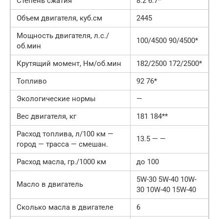
Степень сжатия
8.2 6.7*
Объем двигателя, куб.см
2445
Мощность двигателя, л.с./
100/4500 90/4500*
об.мин
Крутящий момент, Нм/об.мин
182/2500 172/2500*
Топливо
92 76*
Экологические нормы
—
Вес двигателя, кг
181 184**
Расход топлива, л/100 км —
13.5 — —
город — трасса — смешан.
Расход масла, гр./1000 км
до 100
5W-30 5W-40 10W-
Масло в двигатель
30 10W-40 15W-40
Сколько масла в двигателе
6