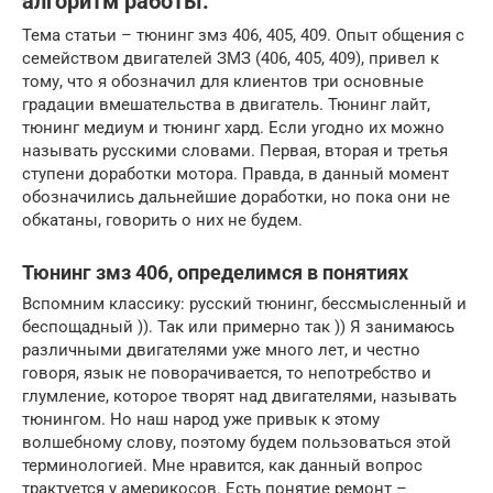
алгоритм работы.
Тема статьи – тюнинг змз 406, 405, 409. Опыт общения с
семейством двигателей ЗМЗ (406, 405, 409), привел к
тому, что я обозначил для клиентов три основные
градации вмешательства в двигатель. Тюнинг лайт,
тюнинг медиум и тюнинг хард. Если угодно их можно
называть русскими словами. Первая, вторая и третья
ступени доработки мотора. Правда, в данный момент
обозначились дальнейшие доработки, но пока они не
обкатаны, говорить о них не будем.
Тюнинг змз 406, определимся в понятиях
Вспомним классику: русский тюнинг, бессмысленный и
беспощадный )). Так или примерно так )) Я занимаюсь
различными двигателями уже много лет, и честно
говоря, язык не поворачивается, то непотребство и
глумление, которое творят над двигателями, называть
тюнингом. Но наш народ уже привык к этому
волшебному слову, поэтому будем пользоваться этой
терминологией. Мне нравится, как данный вопрос
трактуется у америкосов. Есть понятие ремонт –