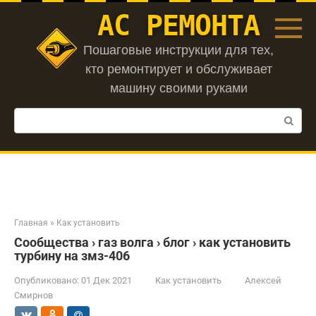
Перейти
АС РЕМОНТА
к
контенту
Пошаговые инструкции для тех,
кто ремонтирует и обслуживает
машину своими руками
Поиск:
Главная
»
Как установить
Сообщества › газ волга › блог › как установить
турбину на змз-406
Опубликовано:
01 Дек 2021
Как установить
Алексей
Смирнов