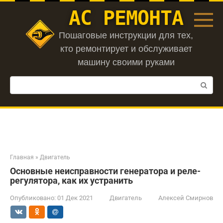
Перейти
АС РЕМОНТА
к
контенту
Пошаговые инструкции для тех,
кто ремонтирует и обслуживает
машину своими руками
Поиск:
Главная
»
Двигатель
Основные неисправности генератора и реле-
регулятора, как их устранить
Опубликовано:
01 Дек 2021
Двигатель
Алексей Смирнов