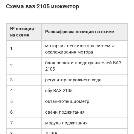
Схема ваз 2105 инжектор
№ позиции
Расшифровка позиции на схеме
на схеме
моторчик вентилятора системы
1
охалаживания мотора
блок релюх и предохранителей ВАЗ
2
2105
3
регулятор порожнего хода
4
эбу ВАЗ 2105
5
октан-потенциометр
6
свечи поджигания
7
модуль поджигания
8
ДПКВ