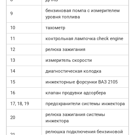
бензиновая помпа с измерителем
9
уровня топлива
10
тахометр
11
контрольная лампочка check engine
12
релюха зажигания
13
измеритель скорости
14
диагностическая колодка
15
инжекторные форсунки ВАЗ 2105
16
клапан продувки адсорбера
17, 18, 19
предохранители системы инжектора
релюха зажигания системы
20
инжектора
релюшка подключения бензиновой
21