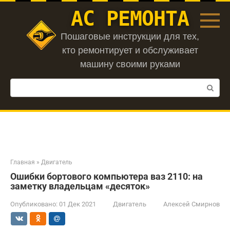
Перейти
АС РЕМОНТА
к
контенту
Пошаговые инструкции для тех,
кто ремонтирует и обслуживает
машину своими руками
Поиск:
Главная
»
Двигатель
Ошибки бортового компьютера ваз 2110: на
заметку владельцам «десяток»
Опубликовано:
01 Дек 2021
Двигатель
Алексей Смирнов