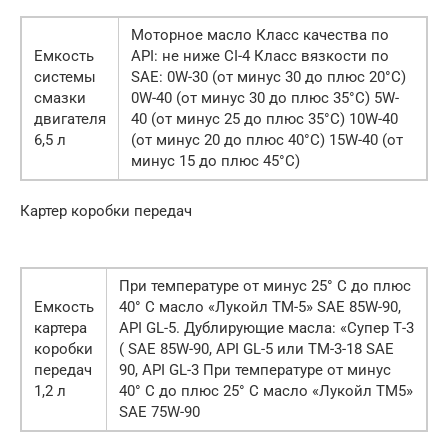
Моторное масло Класс качества по
Емкость
АPI: не ниже СI-4 Класс вязкости по
системы
SAE: 0W-30 (от минус 30 до плюс 20°С)
смазки
0W-40 (от минус 30 до плюс 35°С) 5W-
двигателя
40 (от минус 25 до плюс 35°С) 10W-40
6,5 л
(от минус 20 до плюс 40°С) 15W-40 (от
минус 15 до плюс 45°С)
Картер коробки передач
При температуре от минус 25° С до плюс
Емкость
40° С масло «Лукойл ТМ-5» SAE 85W-90,
картера
API GL-5. Дублирующие масла: «Супер Т-3
коробки
( SAE 85W-90, API GL-5 или ТМ-3-18 SAE
передач
90, API GL-3 При температуре от минус
1,2 л
40° С до плюс 25° С масло «Лукойл ТМ5»
SAE 75W-90