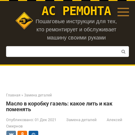
Перейти
АС РЕМОНТА
к
контенту
Пошаговые инструкции для тех,
кто ремонтирует и обслуживает
машину своими руками
Поиск:
Главная
»
Замена деталей
Масло в коробку газель: какое лить и как
поменять
Опубликовано:
01 Дек 2021
Замена деталей
Алексей
Смирнов