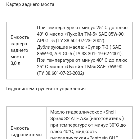
Картер заднего моста
При температуре от минус 25° С до плюс
40° С масло «Лукойл ТМ-5» SAE 85W-90,
Емкость
API GL-5 (ТУ 38.601-07-23- 2002).
картера
Дублирующие масла: «Супер Т-3 ( SAE
заднего
85W-90, API GL-5 (ТУ 38.301- 19-62-2001).
моста
При температуре от минус 40° С до плюс
3,0 л
25° С масло «Лукойл ТМ5» SAE 75W-90
(ТУ 38.601-07-23-2002)
Гидросистема рулевого управления
Масло гидравлическое «Shell
Spirax S2 ATF AX» (изготовитель )
при температуре от минус 30°С до
Емкость
плюс 40°С, жидкость
гидросистемы
гидравлическая «Pentosin CHF