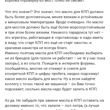
коробка «провернуть» мост точно не сможет.
Что это значит? Это значит, что масло для КПП должно
быть более долговечным, менее вязким и устойчивым
к минусовым температурам. Вроде очевидно. Но масло
для мостов должно быть ещё более морозоустойчивым
и при этом более вязким. Никакого парадокса тут нет –
это агрегаты, работающие в «противоход» и надо иметь
в виду, что старт КПП это ещё не старт «моста», и
красивая канистра не всегда благо.
Именно поэтому масла для КПП необходимо выбирать
не из брендов (для газели не работает – не те у нас пока
зазоры), а из опыта. Поищите в интернете форумы,
пообщайтесь, многие не откажут в совете для
конкретной КПП и цифры пробега, заодно подскажут
какое масло выбрать для моста. Ну а если найдёте
коллегу с точно такой же машиной – он Вам точно
подскажет, сколько масла надо будет залить в КПП.
Ах да. Не забудьте при замене масла в КПП оставить на
доливку именно то, что залили – пол литра, (а лучше