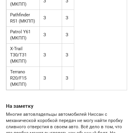
З
З
(МКПП)
Pathfinder
З
З
R51 (МКПП)
Patrol Y61
З
З
(МКПП)
X-Trail
T30/T31
З
З
(МКПП)
Terrano
R20/F15
З
З
(МКПП)
На заметку
Многие автовладельцы автомобилей Ниссан с
механической коробкой передач не могу найти пробку
сливного отверстия в своем авто. Всё дело в том, что