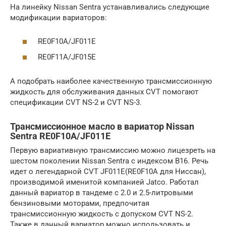
На линейку Nissan Sentra устанавливались следующие
модификации вариаторов:
RE0F10A/JF011E
RE0F11A/JF015E
А подобрать наиболее качественную трансмиссионную
жидкость для обслуживания данных CVT помогают
спецификации CVT NS-2 и CVT NS-3.
Трансмиссионное масло в вариатор Nissan
Sentra RE0F10A/JF011E
Первую вариативную трансмиссию можно лицезреть на
шестом поколении Nissan Sentra с индексом B16. Речь
идет о легендарной CVT JF011E(RE0F10A для Ниссан),
производимой именитой компанией Jatco. Работал
данный вариатор в тандеме с 2.0 и 2.5-литровыми
бензиновыми моторами, предпочитая
трансмиссионную жидкость с допуском CVT NS-2.
Также в данный вариатор можно использовать и