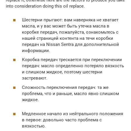
replace it, otherwise here are the factors to produce you take
into consideration doing this oil replace.
Шестерни прыгают: вам наверняка не хватает
масла, и у вас может быть утечка масла в
коробке передач, пожалуйста, ознакомьтесь с
нашей страницей контента на течи коробки
передач на Nissan Sentra для дополнительной
информации.
Коробка передач трескается при переключении
передач: масло определенно потеряло вязкость
и слишком жидкое, поэтому шестерни
застревают.
Сложность переключения передач: та же
проблема, что и раньше, масло явно слишком
жидкое.
Медленное начало из нейтрального положения
в первое: довольно часто проблема с
вязкостью.