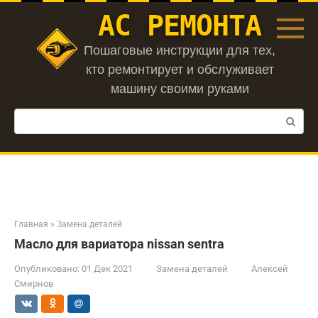
Перейти
АС РЕМОНТА
к
контенту
Пошаговые инструкции для тех,
кто ремонтирует и обслуживает
машину своими руками
Поиск:
Главная
»
Замена деталей
Масло для вариатора nissan sentra
Опубликовано:
01 Дек 2021
Замена деталей
Алексей
Смирнов