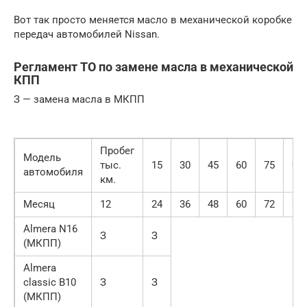
Вот так просто меняется масло в механической коробке
передач автомобилей Nissan.
Регламент ТО по замене масла в механической
КПП
З — замена масла в МКПП
Пробег
Модель
тыс.
15
30
45
60
75
90
автомобиля
км.
Месяц
12
24
36
48
60
72
84
Almera N16
З
З
(МКПП)
Almera
classic B10
З
З
(МКПП)