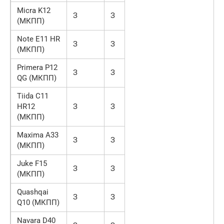
Micra K12
З
З
(МКПП)
Note E11 HR
З
З
(МКПП)
Primera P12
З
З
QG (МКПП)
Tiida C11
HR12
З
З
(МКПП)
Maxima A33
З
З
(МКПП)
Juke F15
З
З
(МКПП)
Quashqai
З
З
Q10 (МКПП)
Navara D40