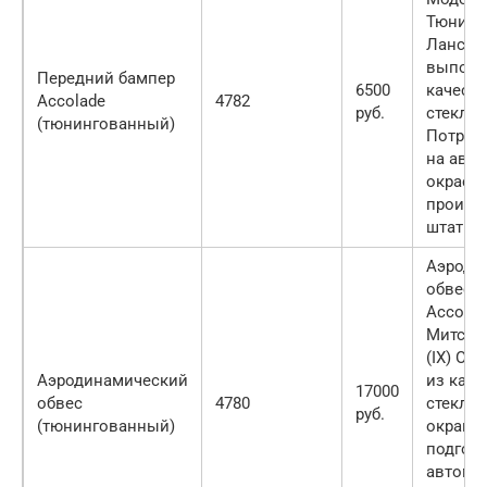
Тюнинг
Лансер 
выполн
Передний бампер
6500
качест
Accolade
4782
руб.
стеклоп
(тюнингованный)
Потребу
на авт
окраск
произв
штатног
Аэроди
обвес 
Accolad
Митсуб
(IX) Об
Аэродинамический
из каче
17000
обвес
4780
стеклоп
руб.
(тюнингованный)
окрашен
подгонк
автомо