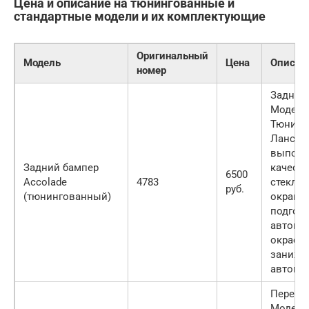
Цена и описание на тюнингованные и
стандартные модели и их комплектующие
Оригинальный
Модель
Цена
Описан
номер
Задний
Модель
Тюнинг
Лансер 
выполн
Задний бампер
качест
6500
Accolade
4783
стеклоп
руб.
(тюнингованный)
окрашен
подгонк
автомо
окраско
занижа
автомо
Передн
Модель