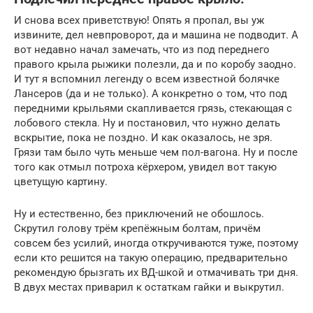
И снова всех приветствую! Опять я пропал, вы уж
извините, дел невпроворот, да и машина не подводит. А
вот недавно начал замечать, что из под переднего
правого крыла рыжики полезли, да и по коробу заодно.
И тут я вспомнил легенду о всем известной болячке
Лансеров (да и не только). А конкретно о том, что под
передними крыльями скапливается грязь, стекающая с
лобового стекла. Ну и постановил, что нужно делать
вскрытие, пока не поздно. И как оказалось, не зря.
Грязи там было чуть меньше чем пол-вагона. Ну и после
того как отмыл потроха кёрхером, увидел вот такую
цветущую картину.
Ну и естественно, без приключений не обошлось.
Скрутил голову трём крепёжным болтам, причём
совсем без усилий, иногда откручиваются туже, поэтому
если кто решится на такую операцию, предварительно
рекомендую брызгать их ВД-шкой и отмачивать три дня.
В двух местах приварил к остаткам гайки и выкрутил.