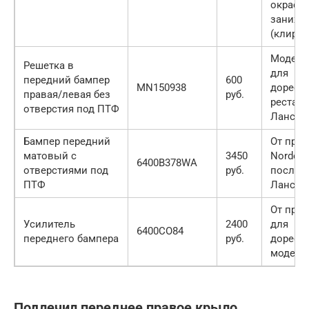
окраско
занижа
(клирен
Модель 
Решетка в
для
передний бампер
600
MN150938
дорест
правая/левая без
руб.
рестай
отверстия под ПТФ
Лансер 
Бампер передний
От про
матовый с
3450
Norden 
6400В378WA
отверстиями под
руб.
послер
ПТФ
Лансер 
От прои
Усилитель
2400
для
6400СО84
переднего бампера
руб.
дорест
моделе
Подлечил переднее правое крыло.