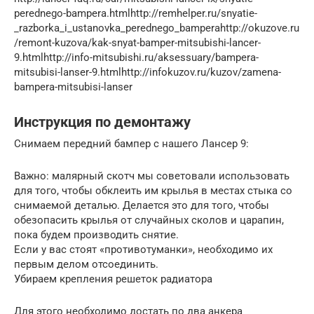
perednego-bampera.htmlhttp://remhelper.ru/snyatie-
_razborka_i_ustanovka_perednego_bamperahttp://okuzove.ru
/remont-kuzova/kak-snyat-bamper-mitsubishi-lancer-
9.htmlhttp://info-mitsubishi.ru/aksessuary/bampera-
mitsubisi-lanser-9.htmlhttp://infokuzov.ru/kuzov/zamena-
bampera-mitsubisi-lanser
Инструкция по демонтажу
Снимаем передний бампер с нашего Лансер 9:
Важно: малярный скотч мы советовали использовать
для того, чтобы обклеить им крылья в местах стыка со
снимаемой деталью. Делается это для того, чтобы
обезопасить крылья от случайных сколов и царапин,
пока будем производить снятие.
Если у вас стоят «противотуманки», необходимо их
первым делом отсоединить.
Убираем крепления решеток радиатора
Для этого необходимо достать по два анкера