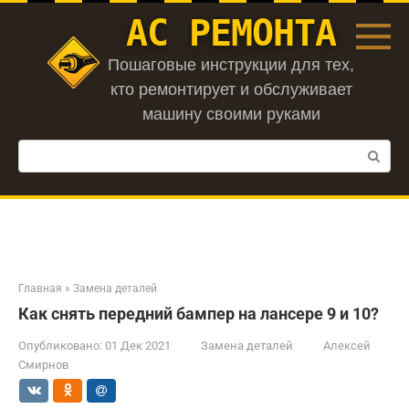
Перейти
АС РЕМОНТА
к
контенту
Пошаговые инструкции для тех,
кто ремонтирует и обслуживает
машину своими руками
Поиск:
Главная
»
Замена деталей
Как снять передний бампер на лансере 9 и 10?
Опубликовано:
01 Дек 2021
Замена деталей
Алексей
Смирнов