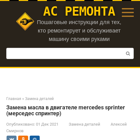
Перейти
АС РЕМОНТА
к
контенту
Пошаговые инструкции для тех,
кто ремонтирует и обслуживает
машину своими руками
Поиск:
Главная
»
Замена деталей
Замена масла в двигателе mercedes sprinter
(мерседес спринтер)
Опубликовано:
01 Дек 2021
Замена деталей
Алексей
Смирнов