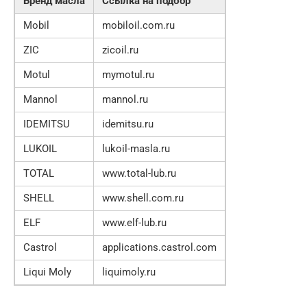
Бренд масла
Ссылка на подбор
Mobil
mobiloil.com.ru
ZIC
zicoil.ru
Motul
mymotul.ru
Mannol
mannol.ru
IDEMITSU
idemitsu.ru
LUKOIL
lukoil-masla.ru
TOTAL
www.total-lub.ru
SHELL
www.shell.com.ru
ELF
www.elf-lub.ru
Castrol
applications.castrol.com
Liqui Moly
liquimoly.ru