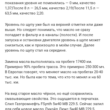
показания уровня не поменялись — 0 мм, качество
1,37;После 8 л — 26,5 мм, качество 2,19;После 11,5 л —
63,5 мм, качество 2,20.
Уровень по щупу уже был на верхней отметке или даже
выше. Но следует понимать, что масло не сразу
попадает в фильтр и в каналы (полости). И после
запуска и остановки двигателя уровень а щупе может
снизиться, как и произошло в моём случае. Далее
уровень по щупу стал на середине.
Замена масла выполнялась на пробеге 17400 км.
Примерно 90% пробега трасса. Это примерно 250-300 мч.
В Европах говорят, что меняют масло на пробегах 20-40
тыс. км. Но была как-то тема, что кто-то менял и на 60
тыс. км.
На вид старое масло чёрное, но ещё сохранились
смазывающие свойства. Это ощущается в перчатках.
Слил Газпромнефть FSynth 5w40 MB 229.5. Сейчас залил
для себя новое масло Лукойл Люкс 5w40 MB 229.5.