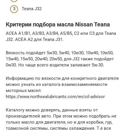
Teana J32
Критерии подбора масла Nissan Teana
ACEA A1/B1, A3/B3, A3/B4, A5/B5, C2 или C3 для Teana
J32. ACEA A2 для Teana J31.
Вязкость подойдет 5w30, 5w40, 10w30, 10w40, 10w50,
15w40, 15w50, 20w40; 20w50, для J32 также подойдет
0w30. Но чаще всего водители заливают 5w-30.
Информацию по вязкости для конкретного двигателя
можно узнать из каталога взаимозаменяемости
моторных масел:
https://www.northsealubricants.com/en/oil-advisor
Каталогу можно доверять, данные взяты от
производителей авто. При этом можно подобрать не
только масло для двигателя, но и для коробки, гур,
тормозной системы, системы охлаждения. Т.е все