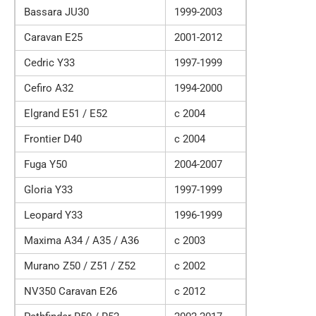
Bassara JU30
1999-2003
Caravan E25
2001-2012
Cedric Y33
1997-1999
Cefiro A32
1994-2000
Elgrand E51 / E52
с 2004
Frontier D40
с 2004
Fuga Y50
2004-2007
Gloria Y33
1997-1999
Leopard Y33
1996-1999
Maxima A34 / A35 / A36
с 2003
Murano Z50 / Z51 / Z52
с 2002
NV350 Caravan E26
с 2012