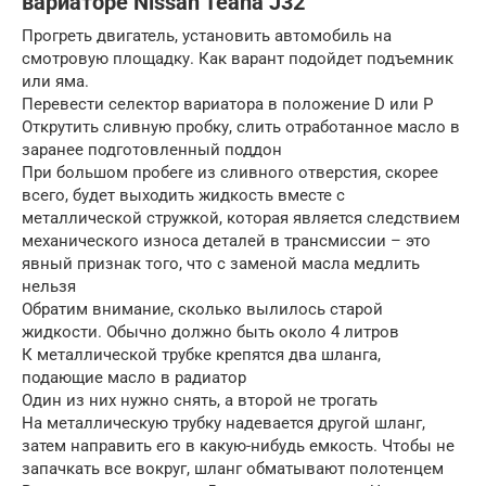
вариаторе Nissan Teana J32
Прогреть двигатель, установить автомобиль на
смотровую площадку. Как варант подойдет подъемник
или яма.
Перевести селектор вариатора в положение D или P
Открутить сливную пробку, слить отработанное масло в
заранее подготовленный поддон
При большом пробеге из сливного отверстия, скорее
всего, будет выходить жидкость вместе с
металлической стружкой, которая является следствием
механического износа деталей в трансмиссии – это
явный признак того, что с заменой масла медлить
нельзя
Обратим внимание, сколько вылилось старой
жидкости. Обычно должно быть около 4 литров
К металлической трубке крепятся два шланга,
подающие масло в радиатор
Один из них нужно снять, а второй не трогать
На металлическую трубку надевается другой шланг,
затем направить его в какую-нибудь емкость. Чтобы не
запачкать все вокруг, шланг обматывают полотенцем