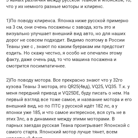
что у их немного разные моторы и клиренс.
1)По поводу клиренса. Японка ниже русской примерно
на 3 см, они очень посажены с завода, хоть это и
визуально улучшает внешний вид авто, но для наших
дорог не совсем подходит. Видимо поэтому в России
Теаны уже с , знают по каким буеракам им предстоит
ездить. Но скажу честно, я особо не опечален этому
факту, даже очень рад, то что машина посажена и
смотрится посимпатичнее.
2)По поводу мотора. Все прекрасно знают что у 32го
кузова Теаны 3 мотора, это QR25(4вд), VQ25, VQ35. Т.к. у
меня передний привод и VQ25DE, буду писать о нем. На
первый взгляд все тоже самое, и название мотора и его
внешний вид, но по ПТС у русской идёт 182 лс, а у
японки уже 185, и что самое интересное, вся суть не в
этих 3лс, а в динамике между этими моторами. В
парных заездах русская Теана проигрывает Японской с
самого старта. Японский мотор лучше тянет, всем