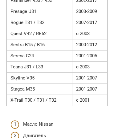
Pathfinder R50 / R52
2002-2017
Presage U31
2003-2009
Rogue T31 / T32
2007-2017
Quest V42 / RE52
с 2003
Sentra B15 / B16
2000-2012
Serena C24
2001-2005
Teana J31 / L33
с 2003
Skyline V35
2001-2007
Stagea M35
2001-2007
X-Trail T30 / T31 / T32
с 2001
Масло Nissan
Двигатель