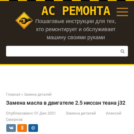
Перейти
АС РЕМОНТА
к
контенту
Пошаговые инструкции для тех,
кто ремонтирует и обслуживает
машину своими руками
Поиск:
Главная
»
Замена деталей
Замена масла в двигателе 2.5 ниссан теана j32
Опубликовано:
01 Дек 2021
Замена деталей
Алексей
Смирнов