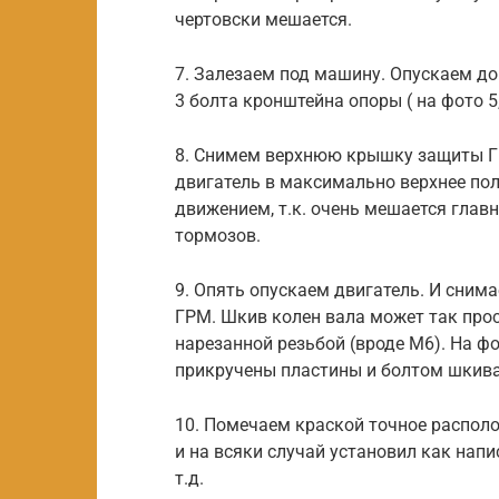
чертовски мешается.
7. Залезаем под машину. Опускаем до
3 болта кронштейна опоры ( на фото 5, 
8. Снимем верхнюю крышку защиты Г
двигатель в максимально верхнее п
движением, т.к. очень мешается глав
тормозов.
9. Опять опускаем двигатель. И сни
ГРМ. Шкив колен вала может так прост
нарезанной резьбой (вроде М6). На ф
прикручены пластины и болтом шкива
10. Помечаем краской точное располо
и на всяки случай установил как напи
т.д.