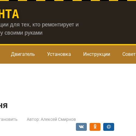
НТА
ии для тех, кто ремонтирует и
у своими руками
Двигатель
Установка
Инструкции
Сове
ня
тановить
Автор:
Алексей Смирнов