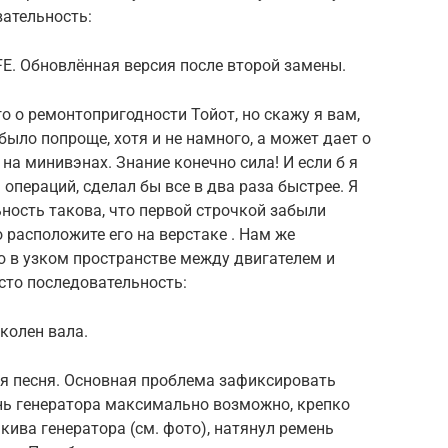
вательность:
E. Обновлённая версия после второй замены.
го о ремонтопригодности Тойот, но скажу я вам,
ыло попроще, хотя и не намного, а может дает о
на минивэнах. Знание конечно сила! И если б я
операций, сделал бы все в два раза быстрее. Я
ьность такова, что первой строчкой забыли
 расположите его на верстаке . Нам же
ю в узком пространстве между двигателем и
осто последовательность:
колен вала.
ая песня. Основная проблема зафиксировать
ень генератора максимально возможно, крепко
кива генератора (см. фото), натянул ремень