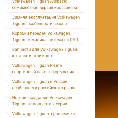
Volkswagen Tiguan Allspace:
семиместная версия кроссовера
Зимняя эксплуатация Volkswagen
Tiguan: особенности сезона
Коробки передач Volkswagen
Tiguan: механика, автомат и DSG
Запчасти для Volkswagen Tiguan:
каталог и стоимость
Volkswagen Tiguan R-Line:
спортивный пакет оформления
Volkswagen Tiguan в России:
особенности российского рынка
История создания Volkswagen
Tiguan: от концепта к серии
Volkswagen Tiguan: сравнение с