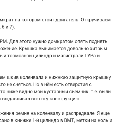
мкрат на котором стоит двигатель. Откручиваем
6 и 7).
РМ. Для этого нужно домкратом опять поднять
оложение. Крышка вынимается довольно хитрым
ный тормозной цилиндр и магистрали ГУРа и
маем шкив коленвала и нижнюю защитную крышку
о не сняться. Но в нём есть отверстия с
ото ниже видно мой кустарный съёмник. т.е. были
 выдавливал всю эту конструкцию.
жения ремня на коленвалу и распредвале. Я еще
сано в книжке 1-й цилиндр в ВМТ, метки на ноль и