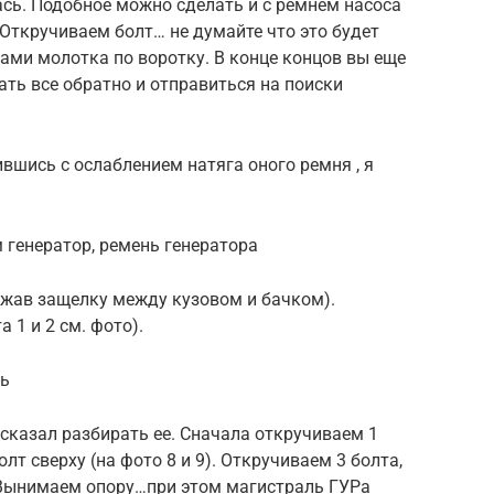
ась. Подобное можно сделать и с ремнем насоса
 Откручиваем болт… не думайте что это будет
рами молотка по воротку. В конце концов вы еще
ать все обратно и отправиться на поиски
вшись с ослаблением натяга оного ремня , я
 генератор, ремень генератора
тжав защелку между кузовом и бачком).
 1 и 2 см. фото).
ль
 сказал разбирать ее. Сначала откручиваем 1
олт сверху (на фото 8 и 9). Откручиваем 3 болта,
 Вынимаем опору…при этом магистраль ГУРа