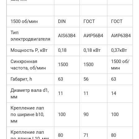
1500 об/мин
DIN
ГОСТ
ГОСТ
Тип
АIS63В4
АИР56В4
АИР63В4
электродвигателя
Мощность Р, кВт
0,18
0,18 кВт
0,37кВт
Синхронная
1500 об/
1500
1500
частота, об/мин
мин
Габарит, h
63
56
63
Диаметр вала d1,
11
11
14
мм
Крепление лап
по ширине b10,
100
90
100
мм
Крепление лап
80
71
80
по длине L10, мм