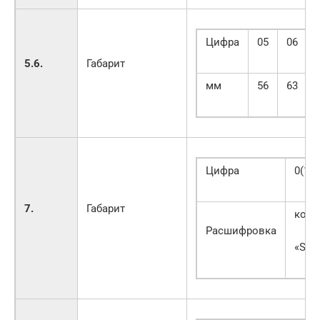
Цифра
05
06
5.6.
Габарит
мм
56
63
Цифра
0(1)
7.
Габарит
коро
Расшифровка
«S»