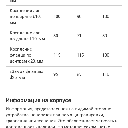
мм
Крепление лап
по ширине b10,
100
90
100
мм
Крепление лап
80
71
80
по длине L10, мм
Крепление
фланца по
115
115
130
центрам d20, мм
«Замок фланца»
95
95
110
d25, мм
Информация на корпусе
Информация, представленная на видимой стороне
устройства, наносится при помощи гравировки,
травления или теснения. Это обеспечивает чёткость и
долговечность надписи. На металлическом щитке