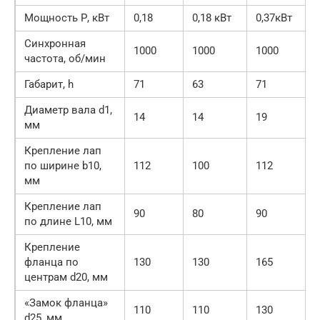
Мощность Р, кВт
0,18
0,18 кВт
0,37кВт
Синхронная
1000
1000
1000
частота, об/мин
Габарит, h
71
63
71
Диаметр вала d1,
14
14
19
мм
Крепление лап
по ширине b10,
112
100
112
мм
Крепление лап
90
80
90
по длине L10, мм
Крепление
фланца по
130
130
165
центрам d20, мм
«Замок фланца»
110
110
130
d25, мм