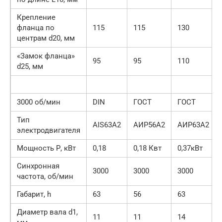
Крепление
фланца по
115
115
130
центрам d20, мм
«Замок фланца»
95
95
110
d25, мм
3000 об/мин
DIN
ГОСТ
ГОСТ
Тип
АIS63А2
АИР56А2
АИР63А2
электродвигателя
Мощность Р, кВт
0,18
0,18 Квт
0,37кВт
Синхронная
3000
3000
3000
частота, об/мин
Габарит, h
63
56
63
Диаметр вала d1,
11
11
14