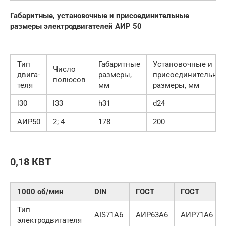
Габаритные, установочные и присоединительные
размеры электродвигателей АИР 50
Тип
Габаритные
Установочные и
Число
двига-
размеры,
присоединительны
полюсов
теля
мм
размеры, мм
l30
l33
h31
d24
АИР50
2; 4
178
200
0,18 КВТ
1000 об/мин
DIN
ГОСТ
ГОСТ
Тип
АIS71А6
АИР63А6
АИР71А6
электродвигателя