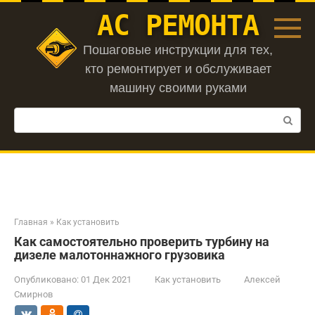
Перейти
АС РЕМОНТА
к
контенту
Пошаговые инструкции для тех,
кто ремонтирует и обслуживает
машину своими руками
Поиск:
Главная
»
Как установить
Как самостоятельно проверить турбину на
дизеле малотоннажного грузовика
Опубликовано:
01 Дек 2021
Как установить
Алексей
Смирнов