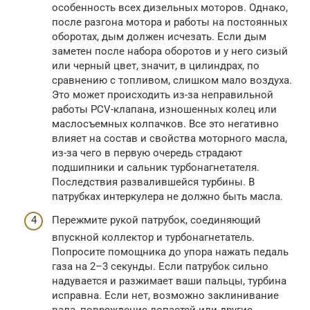
особенность всех дизельных моторов. Однако,
после разгона мотора и работы на постоянных
оборотах, дым должен исчезать. Если дым
заметен после набора оборотов и у него сизый
или черный цвет, значит, в цилиндрах, по
сравнению с топливом, слишком мало воздуха.
Это может происходить из-за неправильной
работы PCV-клапана, изношенных колец или
маслосъемных колпачков. Все это негативно
влияет на состав и свойства моторного масла,
из-за чего в первую очередь страдают
подшипники и сальник турбонагнетателя.
Последствия развалившейся турбины. В
патрубках интеркулера не должно быть масла.
Пережмите рукой патрубок, соединяющий
впускной коллектор и турбонагнетатель.
Попросите помощника до упора нажать педаль
газа на 2–3 секунды. Если патрубок сильно
надувается и разжимает ваши пальцы, турбина
исправна. Если нет, возможно заклинивание
вала, повреждение лопастей или другие