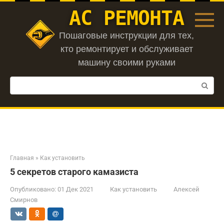
Перейти
АС РЕМОНТА
к
контенту
Пошаговые инструкции для тех,
кто ремонтирует и обслуживает
машину своими руками
Поиск:
Главная
»
Как установить
5 секретов старого камазиста
Опубликовано:
01 Дек 2021
Как установить
Алексей
Смирнов