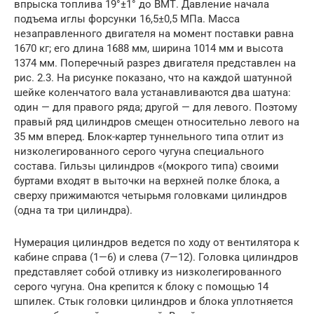
впрыска топлива 19°±1° до ВМТ. Давление начала
подъема иглы форсунки 16,5±0,5 МПа. Масса
незаправленного двигателя на момент поставки равна
1670 кг; его длина 1688 мм, ширина 1014 мм и высота
1374 мм. Поперечный разрез двигателя представлен на
рис. 2.3. На рисунке показано, что на каждой шатунной
шейке коленчатого вала устанавливаются два шатуна:
один — для правого ряда; другой — для левого. Поэтому
правый ряд цилиндров смещен относительно левого на
35 мм вперед. Блок-картер туннельного типа отлит из
низколегированного серого чугуна специального
состава. Гильзы цилиндров «(мокрого типа) своими
буртами входят в выточки на верхней полке блока, а
сверху прижимаются четырьмя головками цилиндров
(одна та три цилиндра).
Нумерация цилиндров ведется по ходу от вентилятора к
кабине справа (1—6) и слева (7—12). Головка цилиндров
представляет собой отливку из низколегированного
серого чугуна. Она крепится к блоку с помощью 14
шпилек. Стык головки цилиндров и блока уплотняется