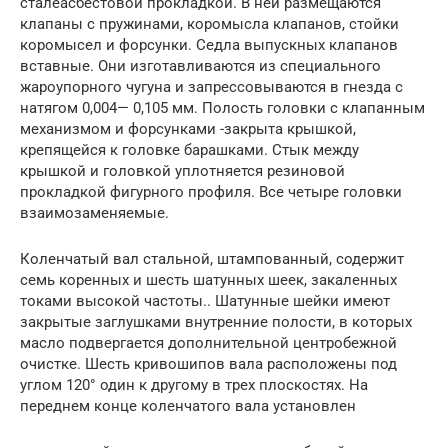
сталеасбестовой прокладкой. В ней размещаются
клапаны с пружинами, коромысла клапанов, стойки
коромысел и форсунки. Седла выпускных клапанов
вставные. Они изготавливаются из специального
жароупорного чугуна и запрессовываются в гнезда с
натягом 0,004— 0,105 мм. Полость головки с клапанным
механизмом и форсунками -закрыта крышкой,
крепящейся к головке барашками. Стык между
крышкой и головкой уплотняется резиновой
прокладкой фигурного профиля. Все четыре головки
взаимозаменяемые.
Коленчатый вал стальной, штампованный, содержит
семь коренных и шесть шатунных шеек, закаленных
токами высокой частоты.. Шатунные шейки имеют
закрытые заглушками внутренние полости, в которых
масло подвергается дополнительной центробежной
очистке. Шесть кривошипов вала расположены под
углом 120° один к другому в трех плоскостях. На
переднем конце коленчатого вала установлен