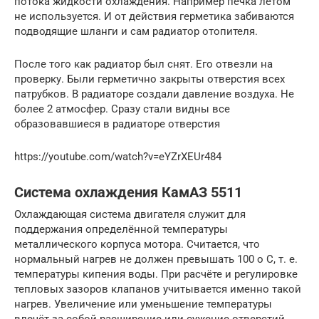
потока жидкости охлаждения. Например печка летом
не используется. И от действия герметика забиваются
подводящие шланги и сам радиатор отопителя.
После того как радиатор был снят. Его отвезли на
проверку. Были герметично закрыты отверстия всех
патрубков. В радиаторе создали давление воздуха. Не
более 2 атмосфер. Сразу стали видны все
образовавшиеся в радиаторе отверстия
https://youtube.com/watch?v=eYZrXEUr484
Система охлаждения КамАЗ 5511
Охлаждающая система двигателя служит для
поддержания определённой температуры
металлического корпуса мотора. Считается, что
нормальный нагрев не должен превышать 100 о С, т. е.
температуры кипения воды. При расчёте и регулировке
тепловых зазоров клапанов учитывается именно такой
нагрев. Увеличение или уменьшение температуры
влечёт за собой расширение или сужение отверстий