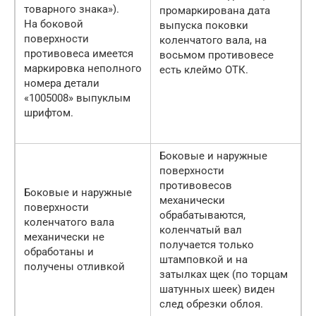
товарного знака»).
промаркирована дата
На боковой
выпуска поковки
поверхности
коленчатого вала, на
противовеса имеется
восьмом противовесе
маркировка неполного
есть клеймо ОТК.
номера детали
«1005008» выпуклым
шрифтом.
Боковые и наружные
поверхности
противовесов
Боковые и наружные
механически
поверхности
обрабатываются,
коленчатого вала
коленчатый вал
механически не
получается только
обработаны и
штамповкой и на
получены отливкой
затылках щек (по торцам
шатунных шеек) виден
след обрезки облоя.