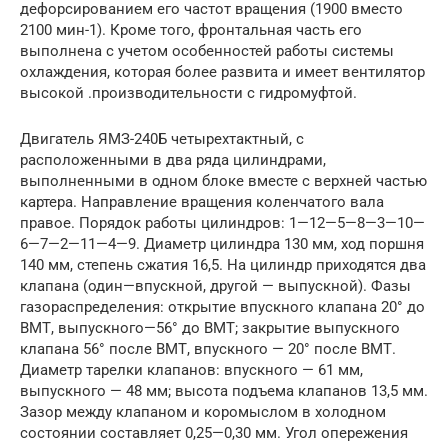
дефорсированием его частот вращения (1900 вместо
2100 мин-1). Кроме того, фронтальная часть его
выполнена с учетом особенностей работы системы
охлаждения, которая более развита и имеет вентилятор
высокой .производительности с гидромуфтой.
Двигатель ЯМЗ-240Б четырехтактный, с
расположенными в два ряда цилиндрами,
выполненными в одном блоке вместе с верхней частью
картера. Направление вращения коленчатого вала
правое. Порядок работы цилиндров: 1—12—5—8—3—10—
6—7—2—11—4—9. Диаметр цилиндра 130 мм, ход поршня
140 мм, степень сжатия 16,5. На цилиндр приходятся два
клапана (один—впускной, другой — выпускной). Фазы
газораспределения: открытие впускного клапана 20° до
ВМТ, выпускного—56° до ВМТ; закрытие выпускного
клапана 56° после ВМТ, впускного — 20° после ВМТ.
Диаметр тарелки клапанов: впускного — 61 мм,
выпускного — 48 мм; высота подъема клапанов 13,5 мм.
Зазор между клапаном и коромыслом в холодном
состоянии составляет 0,25—0,30 мм. Угол опережения