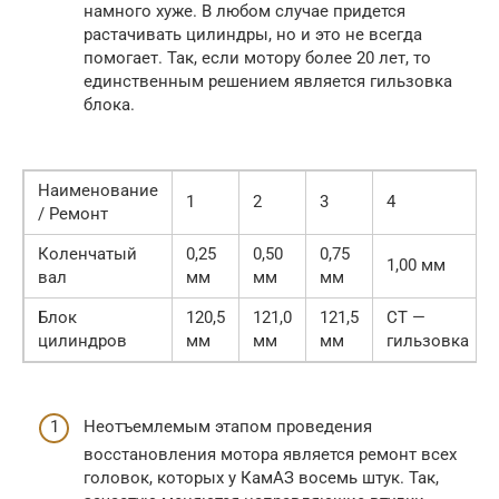
намного хуже. В любом случае придется
растачивать цилиндры, но и это не всегда
помогает. Так, если мотору более 20 лет, то
единственным решением является гильзовка
блока.
Наименование
1
2
3
4
/ Ремонт
Коленчатый
0,25
0,50
0,75
1,00 мм
вал
мм
мм
мм
Блок
120,5
121,0
121,5
СТ —
цилиндров
мм
мм
мм
гильзовка
Неотъемлемым этапом проведения
восстановления мотора является ремонт всех
головок, которых у КамАЗ восемь штук. Так,