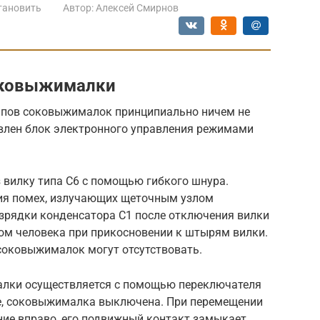
тановить
Автор:
Алексей Смирнов
оковыжималки
ипов соковыжималок принципиально ничем не
влен блок электронного управления режимами
 вилку типа С6 с помощью гибкого шнура.
ия помех, излучающих щеточным узлом
азрядки конденсатора С1 после отключения вилки
ком человека при прикосновении к штырям вилки.
соковыжималок могут отсутствовать.
лки осуществляется с помощью переключателя
ме, соковыжималка выключена. При перемещении
ние вправо, его подвижный контакт замыкает