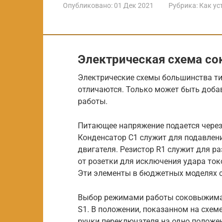
Опубликовано:
01 Дек 2021
Рубрика:
Как ус
Электрическая схема с
Электрические схемы большинства т
отличаются. Только может быть доба
работы.
Питающее напряжение подается через
Конденсатор С1 служит для подавлен
двигателя. Резистор R1 служит для р
от розетки для исключения удара то
Эти элементы в бюджетных моделях 
Выбор режимами работы соковыжима
S1. В положении, показанном на схе
ручки переключателя на одно положе