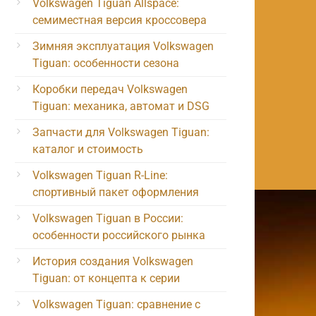
Volkswagen Tiguan Allspace:
семиместная версия кроссовера
Зимняя эксплуатация Volkswagen
Tiguan: особенности сезона
Коробки передач Volkswagen
Tiguan: механика, автомат и DSG
Запчасти для Volkswagen Tiguan:
каталог и стоимость
Volkswagen Tiguan R-Line:
спортивный пакет оформления
Volkswagen Tiguan в России:
особенности российского рынка
История создания Volkswagen
Tiguan: от концепта к серии
Volkswagen Tiguan: сравнение с