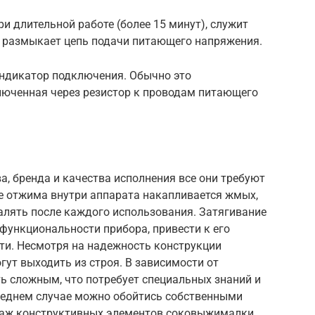
и длительной работе (более 15 минут), служит
й размыкает цепь подачи питающего напряжения.
индикатор подключения. Обычно это
юченная через резистор к проводам питающего
а, бренда и качества исполнения все они требуют
се отжима внутри аппарата накапливается жмых,
алять после каждого использования. Затягивание
 функциональности прибора, привести к его
и. Несмотря на надежность конструкции
ут выходить из строя. В зависимости от
ь сложным, что потребует специальных знаний и
следнем случае можно обойтись собственными
таж конструктивных элементов соковыжималки.