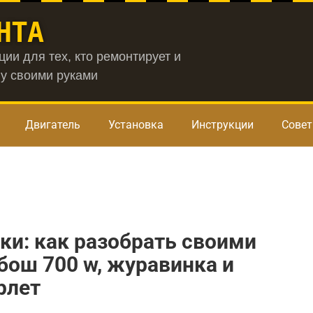
НТА
ии для тех, кто ремонтирует и
у своими руками
Двигатель
Установка
Инструкции
Сове
и: как разобрать своими
бош 700 w, журавинка и
рлет