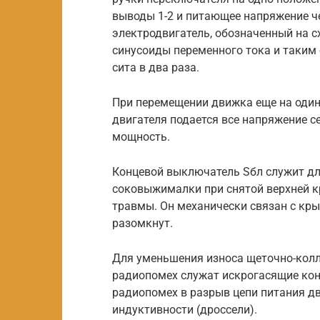
выводы 1-2 и питающее напряжение ч
электродвигатель, обозначенный на с
синусоиды переменного тока и таким 
сита в два раза.
При перемещении движка еще на один 
двигателя подается все напряжение с
мощность.
Концевой выключатель Sбл служит д
соковыжималки при снятой верхней к
травмы. Он механически связан с кры
разомкнут.
Для уменьшения износа щеточно-колл
радиопомех служат искрогасящие кон
радиопомех в разрыв цепи питания д
индуктивности (дроссели).