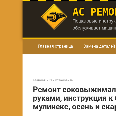
Перейти
АС РЕМО
к
контенту
Пошаговые инструкц
обслуживает машин
Главная страница
Замена деталей
Главная
»
Как установить
Ремонт соковыжималк
руками, инструкция к 
мулинекс, осень и ска