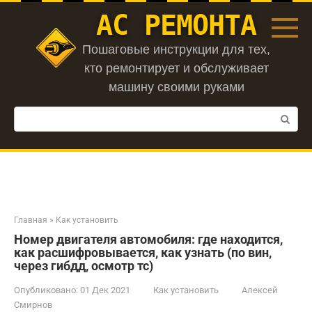
Перейти
АС РЕМОНТА
к
контенту
Пошаговые инструкции для тех,
кто ремонтирует и обслуживает
машину своими руками
Поиск:
Главная
»
Как установить
Номер двигателя автомобиля: где находится,
как расшифровывается, как узнать (по вин,
через гибдд, осмотр тс)
Опубликовано:
01 Дек 2021
Как установить
Алексей
Смирнов