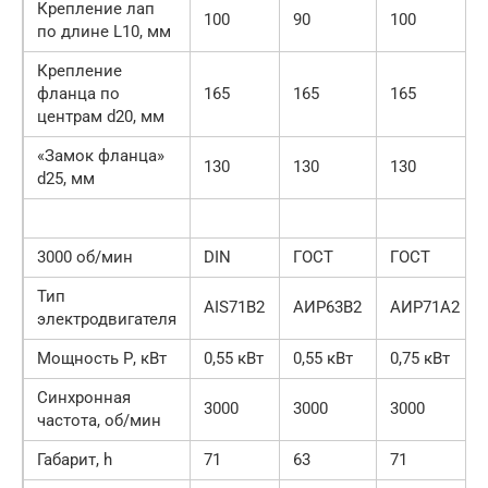
Крепление лап
100
90
100
по длине L10, мм
Крепление
фланца по
165
165
165
центрам d20, мм
«Замок фланца»
130
130
130
d25, мм
3000 об/мин
DIN
ГОСТ
ГОСТ
Тип
АIS71В2
АИР63В2
АИР71А2
электродвигателя
Мощность Р, кВт
0,55 кВт
0,55 кВт
0,75 кВт
Синхронная
3000
3000
3000
частота, об/мин
Габарит, h
71
63
71