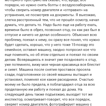
моторного пространства сказал, что, вроде, все
порядок, но нужно снять болты с воздухозаборника,
чтобы сверить номер двигателя и «отправил» на
устранения, не посмотрев на документы. Я выезжаю,
слегка расстроенный тем, что не прошёл осмотр, начал
думать, что делать то. Надо было еще на работу ехать,
времени было в обрез, позвонил отцу, он как раз был в
отпуске и ничего не делал особенного. Объяснил всю
проблему, поехал к нему, он сразу все понял, что нужно
будет сделать, хорошо, что у него тоже 15-походу это
семейное, оставил машину, заодно попросил кое что
еще поменять, но об этом отдельно и поехал по своим
делам. Возвращаюсь я значит уже поздновато к отцу,
уже потемнело, вижу моя черная красавица вся блестит
и сияет. Машина после снятия проставок просела
сзади, подголовники со своей машины вытащил и
установил, поменял кое какие расходники. Счастью
моему не было предела, я поблагодарил отца за всю
проделанную им работу и поехал до дома. На
следующий день также подъезжаю, выходит тот же
инспектор, осматривает-говорит, что все порядок,
сверяет номер двигателя, фотографирует машину с