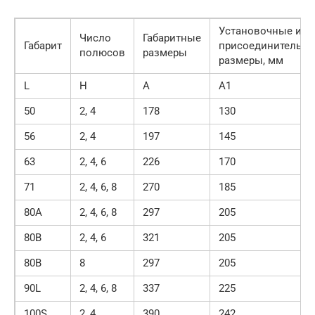
Установочные и
Число
Габаритные
Габарит
присоединительн
полюсов
размеры
размеры, мм
L
H
A
A1
50
2, 4
178
130
56
2, 4
197
145
63
2, 4, 6
226
170
71
2, 4, 6, 8
270
185
80А
2, 4, 6, 8
297
205
80В
2, 4, 6
321
205
80В
8
297
205
90L
2, 4, 6, 8
337
225
100S
2, 4
390
242