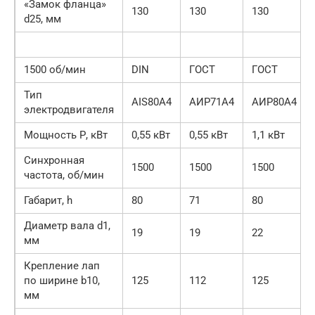
«Замок фланца»
130
130
130
d25, мм
1500 об/мин
DIN
ГОСТ
ГОСТ
Тип
АIS80А4
АИР71А4
АИР80A4
электродвигателя
Мощность Р, кВт
0,55 кВт
0,55 кВт
1,1 кВт
Синхронная
1500
1500
1500
частота, об/мин
Габарит, h
80
71
80
Диаметр вала d1,
19
19
22
мм
Крепление лап
по ширине b10,
125
112
125
мм