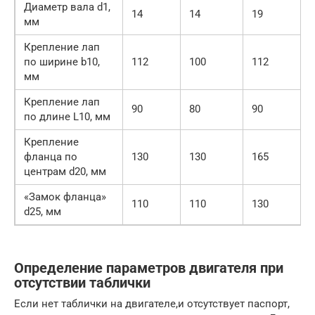
Диаметр вала d1,
14
14
19
мм
Крепление лап
по ширине b10,
112
100
112
мм
Крепление лап
90
80
90
по длине L10, мм
Крепление
фланца по
130
130
165
центрам d20, мм
«Замок фланца»
110
110
130
d25, мм
Определение параметров двигателя при
отсутствии таблички
Если нет таблички на двигателе,и отсутствует паспорт,