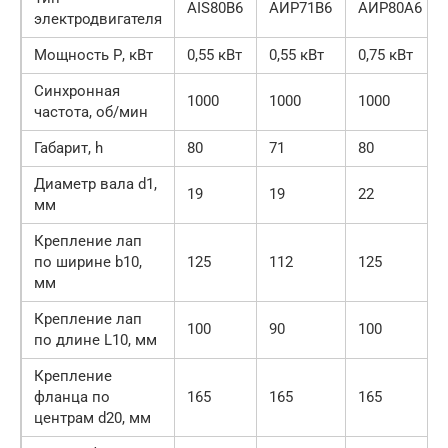
АIS80В6
АИР71В6
АИР80А6
электродвигателя
Мощность Р, кВт
0,55 кВт
0,55 кВт
0,75 кВт
Синхронная
1000
1000
1000
частота, об/мин
Габарит, h
80
71
80
Диаметр вала d1,
19
19
22
мм
Крепление лап
по ширине b10,
125
112
125
мм
Крепление лап
100
90
100
по длине L10, мм
Крепление
фланца по
165
165
165
центрам d20, мм