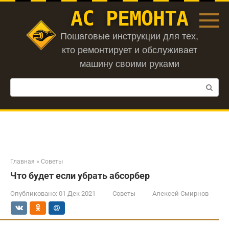
Перейти
АС РЕМОНТА
к
контенту
Пошаговые инструкции для тех,
кто ремонтирует и обслуживает
машину своими руками
Поиск:
Главная
»
Советы
Что будет если убрать абсорбер
Опубликовано:
01 Дек 2021
Советы
Алексей Смирнов