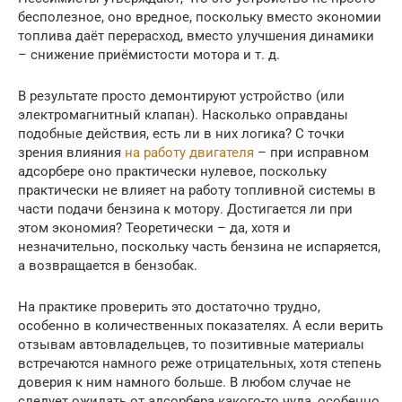
бесполезное, оно вредное, поскольку вместо экономии
топлива даёт перерасход, вместо улучшения динамики
– снижение приёмистости мотора и т. д.
В результате просто демонтируют устройство (или
электромагнитный клапан). Насколько оправданы
подобные действия, есть ли в них логика? С точки
зрения влияния
на работу двигателя
– при исправном
адсорбере оно практически нулевое, поскольку
практически не влияет на работу топливной системы в
части подачи бензина к мотору. Достигается ли при
этом экономия? Теоретически – да, хотя и
незначительно, поскольку часть бензина не испаряется,
а возвращается в бензобак.
На практике проверить это достаточно трудно,
особенно в количественных показателях. А если верить
отзывам автовладельцев, то позитивные материалы
встречаются намного реже отрицательных, хотя степень
доверия к ним намного больше. В любом случае не
следует ожидать от адсорбера какого-то чуда, особенно