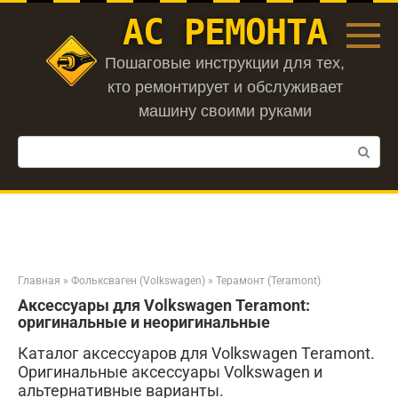
Перейти
АС РЕМОНТА
к
контенту
Пошаговые инструкции для тех,
кто ремонтирует и обслуживает
машину своими руками
Поиск:
Главная
»
Фольксваген (Volkswagen)
»
Терамонт (Teramont)
Аксессуары для Volkswagen Teramont:
оригинальные и неоригинальные
Каталог аксессуаров для Volkswagen Teramont.
Оригинальные аксессуары Volkswagen и
альтернативные варианты.