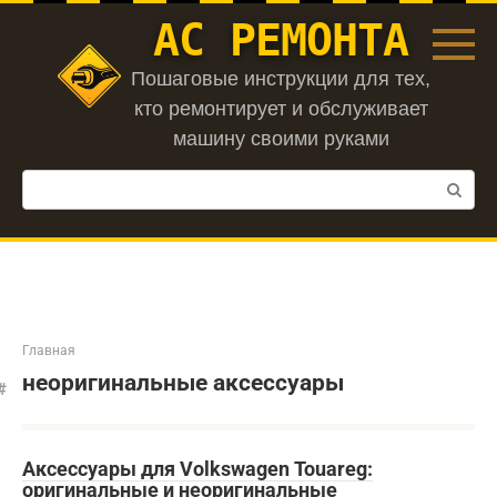
Перейти
АС РЕМОНТА
к
контенту
Пошаговые инструкции для тех,
кто ремонтирует и обслуживает
машину своими руками
Поиск:
Главная
неоригинальные аксессуары
Аксессуары для Volkswagen Touareg:
оригинальные и неоригинальные