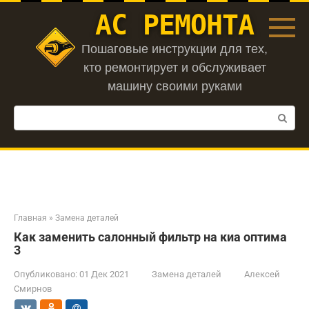
Перейти
АС РЕМОНТА
к
контенту
Пошаговые инструкции для тех,
кто ремонтирует и обслуживает
машину своими руками
Поиск:
Главная
»
Замена деталей
Как заменить салонный фильтр на киа оптима
3
Опубликовано:
01 Дек 2021
Замена деталей
Алексей
Смирнов