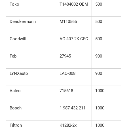
Toko
T1404002 OEM
500
Denckermann
M110565
500
Goodwill
AG 407 2K CFC
500
Febi
27945
900
LYNXauto
LAC-008
900
Valeo
715618
1000
Bosch
1 987 432 211
1000
Filtron
K1282-2x
1000