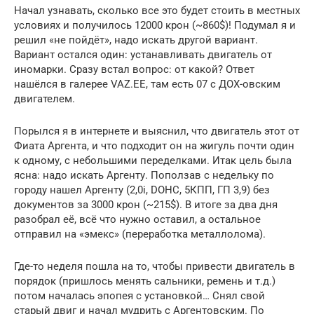
Начал узнавать, сколько все это будет стоить в местных
условиях и получилось 12000 крон (~860$)! Подумал я и
решил «не пойдёт», надо искать другой вариант.
Вариант остался один: устанавливать двигатель от
иномарки. Сразу встал вопрос: от какой? Ответ
нашёлся в галерее VAZ.EE, там есть 07 с ДОХ-овским
двигателем.
Порылся я в интернете и выяснил, что двигатель этот от
Фиата Аргента, и что подходит он на жигуль почти один
к одному, с небольшими переделками. Итак цель была
ясна: надо искать Аргенту. Поползав с недельку по
городу нашел Аргенту (2,0i, DOHC, 5КПП, ГП 3,9) без
документов за 3000 крон (~215$). В итоге за два дня
разобрал её, всё что нужно оставил, а остальное
отправил на «эмекс» (переработка металлолома).
Где-то неделя пошла на то, чтобы привести двигатель в
порядок (пришлось менять сальники, ремень и т.д.)
потом началась эпопея с установкой… Снял свой
старый двиг и начал мудрить с Аргентовским. По