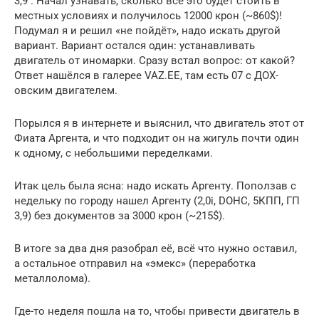
3,9 . Начал узнавать, сколько все это будет стоить в
местных условиях и получилось 12000 крон (~860$)!
Подумал я и решил «не пойдёт», надо искать другой
вариант. Вариант остался один: устанавливать
двигатель от иномарки. Сразу встал вопрос: от какой?
Ответ нашёлся в галерее VAZ.EE, там есть 07 с ДОХ-
овским двигателем.
Порылся я в интернете и выяснил, что двигатель этот от
Фиата Аргента, и что подходит он на жигуль почти один
к одному, с небольшими переделками.
Итак цель была ясна: надо искать Аргенту. Поползав с
недельку по городу нашел Аргенту (2,0i, DOHC, 5КПП, ГП
3,9) без документов за 3000 крон (~215$).
В итоге за два дня разобрал её, всё что нужно оставил,
а остальное отправил на «эмекс» (переработка
металлолома).
Где-то неделя пошла на то, чтобы привести двигатель в