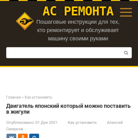
Перейти
АС РЕМОНТА
к
контенту
Пошаговые инструкции для тех,
кто ремонтирует и обслуживает
машину своими руками
Поиск:
Главная
»
Как установить
Двигатель японский который можно поставить
в жигули
Опубликовано:
01 Дек 2021
Как установить
Алексей
Смирнов