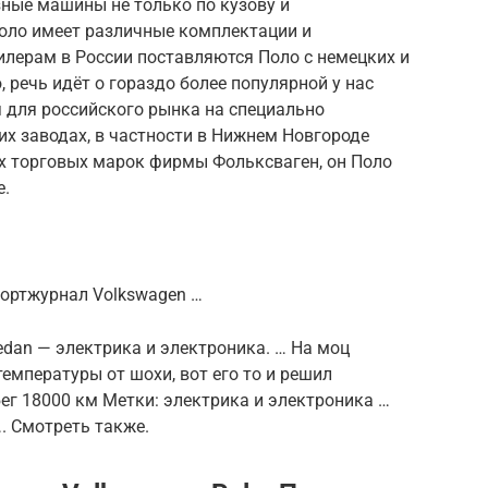
ные машины не только по кузову и
оло имеет различные комплектации и
илерам в России поставляются Поло с немецких и
, речь идёт о гораздо более популярной у нас
 для российского рынка на специально
их заводах, в частности в Нижнем Новгороде
х торговых марок фирмы Фольксваген, он Поло
е.
бортжурнал Volkswagen …
edan — электрика и электроника. … На моц
температуры от шохи, вот его то и решил
бег 18000 км Метки: электрика и электроника …
…. Смотреть также.