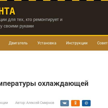
НТА
ии для тех, кто ремонтирует и
у своими руками
Двигатель
Установка
Инструкции
Сове
емпературы охлаждающей
укции
Автор:
Алексей Смирнов