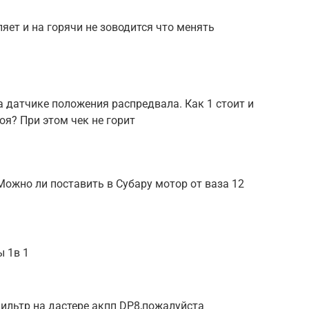
ляет и на горячи не зоводится что менять
 датчике положения распредвала. Как 1 стоит и
оя? При этом чек не горит
ожно ли поставить в Субару мотор от ваза 12
ы 1в 1
ильтр на дастере акпп DP8,пожалуйста