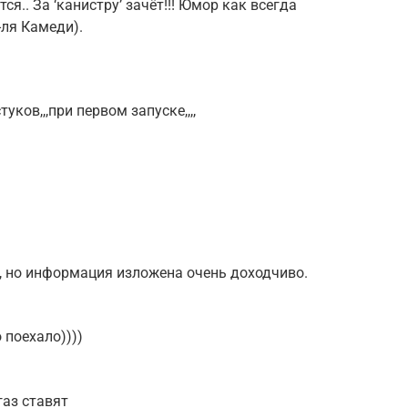
ся.. За ‘канистру’ зачёт!!! Юмор как всегда
-ля Камеди).
туков,,,при первом запуске,,,,
, но информация изложена очень доходчиво.
 поехало))))
 газ ставят