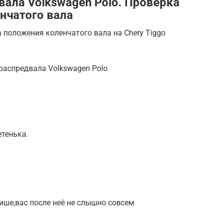
вала Volkswagen Polo. Проверка
нчатого вала
 положения коленчатого вала на Chery Tiggo
распредвала Volkswagen Polo
етенька.
тише,вас после неё не слышно совсем