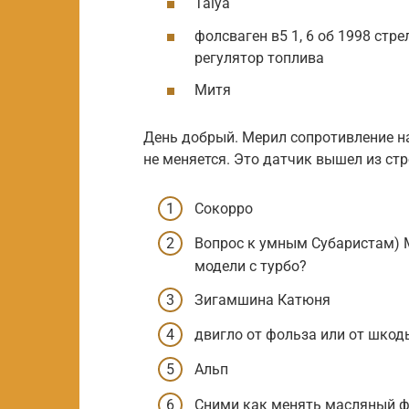
Talya
фолсваген в5 1, 6 об 1998 стре
регулятор топлива
Митя
День добрый. Мерил сопротивление на
не меняется. Это датчик вышел из стр
Сокорро
Вопрос к умным Субаристам) М
модели с турбо?
Зигамшина Катюня
двигло от фольза или от шкод
Альп
Сними как менять масляный ф