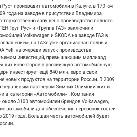
Рус» производит автомобили в Калуге, в 170 км
009 года на заводе в присутствии Владимира
ло торжественно запущено производство полного
ЕН Груп Рус» и «Группа ГАЗ» заключили
омобилей Volkswagen и ŠKODA на заводе ГАЗ в
соглашением, на ГАЗе уже организован полный
 Yeti, на очереди запуск производства
C объемом инвестиций, превышающим миллиард
нейших инвесторов в российскую автомобильную
ерн инвестирует ещё 840 млн. евро в свои
ие новых продуктов на территории России. В 2009
генеральным партнером Зимних Олимпийских и
очи в категории «Автомобили» . Компания
 около 3100 автомобилей брендов Volkswagen,
ие автомобили для обеспечения перевозок гостей
р 2019 года. Большая часть автомобилей будет
оссии.