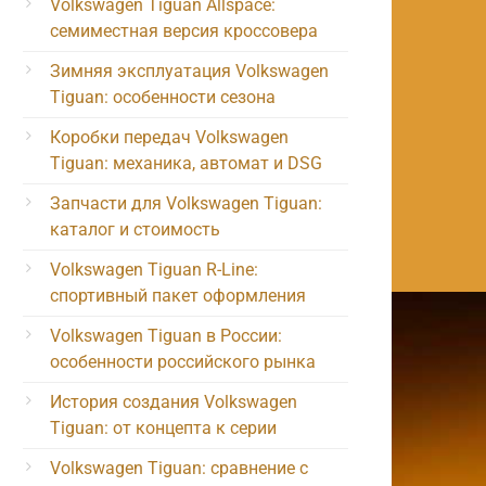
Volkswagen Tiguan Allspace:
семиместная версия кроссовера
Зимняя эксплуатация Volkswagen
Tiguan: особенности сезона
Коробки передач Volkswagen
Tiguan: механика, автомат и DSG
Запчасти для Volkswagen Tiguan:
каталог и стоимость
Volkswagen Tiguan R-Line:
спортивный пакет оформления
Volkswagen Tiguan в России:
особенности российского рынка
История создания Volkswagen
Tiguan: от концепта к серии
Volkswagen Tiguan: сравнение с