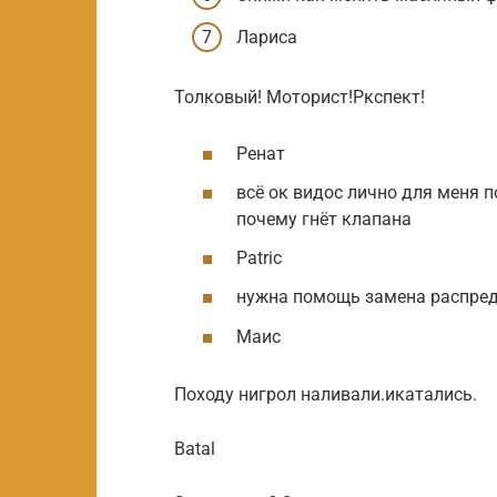
Лариса
Толковый! Моторист!Ркспект!
Ренат
всё ок видос лично для меня п
почему гнёт клапана
Patric
нужна помощь замена распредв
Маис
Походу нигрол наливали.икатались.
Batal