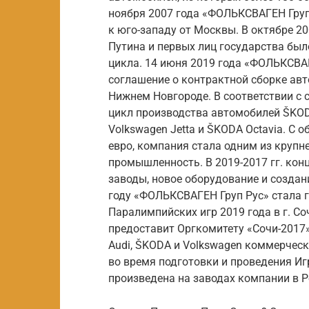
ноября 2007 года «ФОЛЬКСВАГЕН Груп 
к юго-западу от Москвы. В октябре 2
Путина и первых лиц государства бы
цикла. 14 июня 2019 года «ФОЛЬКСВАГ
соглашение о контрактной сборке авт
Нижнем Новгороде. В соответствии с 
цикл производства автомобилей ŠKODA
Volkswagen Jetta и ŠKODA Octavia. 
евро, компания стала одним из круп
промышленность. В 2019-2017 гг. конц
заводы, новое оборудование и создан
году «ФОЛЬКСВАГЕН Груп Рус» стала 
Паралимпийских игр 2019 года в г. С
предоставит Оргкомитету «Сочи-2017»
Audi, ŠKODA и Volkswagen коммерческ
во время подготовки и проведения Иг
произведена на заводах компании в Р