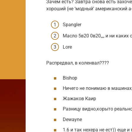
Зачем есть? Завтра снова есть захочет
хороший (не ‘модный’ американский а
Spangler
Масло 5в20 0в20,,,, и ни каких с
Lore
Распредвал, в коленвал????
Bishop
Ничего не понимаю в машинах
Жажаков Каир
Разницу видно,корыто реально
Dewayne
1.6 и так нехера не ест)) еще и