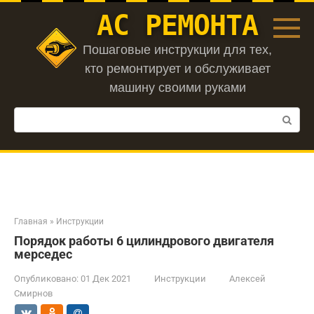
Перейти
АС РЕМОНТА
к
контенту
Пошаговые инструкции для тех,
кто ремонтирует и обслуживает
машину своими руками
Поиск:
Главная
»
Инструкции
Порядок работы 6 цилиндрового двигателя
мерседес
Опубликовано:
01 Дек 2021
Инструкции
Алексей
Смирнов