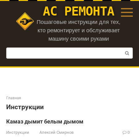
Перейти
АС РЕМОНТА
к
контенту
Пошаговые инструкции для тех,
кто ремонтирует и обслуживает
машину своими руками
Поиск:
Главная
Инструкции
Камаз дымит белым дымом
Инструкции
Алексей Смирнов
0