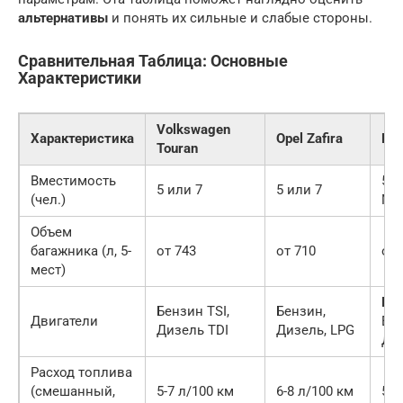
альтернативы
и понять их сильные и слабые стороны.
Сравнительная Таблица: Основные
Характеристики
Volkswagen
Характеристика
Opel Zafira
For
Touran
Вместимость
5 (
5 или 7
5 или 7
(чел.)
Max
Объем
багажника (л, 5-
от 743
от 710
от 
мест)
Бе
Бензин TSI,
Бензин,
Двигатели
Eco
Дизель TDI
Дизель, LPG
Ди
Расход топлива
(смешанный,
5-7 л/100 км
6-8 л/100 км
5-7