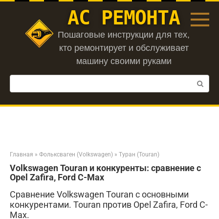
Перейти
АС РЕМОНТА
к
контенту
Пошаговые инструкции для тех,
кто ремонтирует и обслуживает
машину своими руками
Поиск:
Главная
»
Фольксваген (Volkswagen)
»
Туран (Touran)
Volkswagen Touran и конкуренты: сравнение с
Opel Zafira, Ford C-Max
Сравнение Volkswagen Touran с основными
конкурентами. Touran против Opel Zafira, Ford C-
Max.