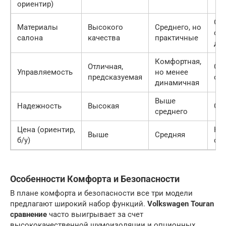
ориентир)
Сре
Материалы
Высокого
Среднего, но
со
салона
качества
практичные
ди
Комфортная,
Отличная,
Спо
Управляемость
но менее
предсказуемая
от
динамичная
Выше
Надежность
Высокая
Ср
среднего
Цена (ориентир,
Ни
Выше
Средняя
б/у)
ср
Особенности Комфорта и Безопасности
В плане комфорта и безопасности все три модели
предлагают широкий набор функций.
Volkswagen Touran
сравнение
часто выигрывает за счет
высококачественной шумоизоляции и опционных