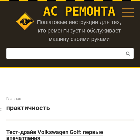
Перейти
АС РЕМОНТА
к
контенту
Пошаговые инструкции для тех,
кто ремонтирует и обслуживает
машину своими руками
Поиск:
Главная
практичность
Тест-драйв Volkswagen Golf: первые
впечатления