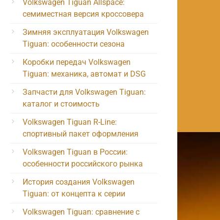
Volkswagen Tiguan Allspace:
семиместная версия кроссовера
Зимняя эксплуатация Volkswagen
Tiguan: особенности сезона
Коробки передач Volkswagen
Tiguan: механика, автомат и DSG
Запчасти для Volkswagen Tiguan:
каталог и стоимость
Volkswagen Tiguan R-Line:
спортивный пакет оформления
Volkswagen Tiguan в России:
особенности российского рынка
История создания Volkswagen
Tiguan: от концепта к серии
Volkswagen Tiguan: сравнение с