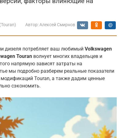
версии, факторы влияющие на
(Touran)
Автор:
Алексей Смирнов
или дизеля потребляет ваш любимый
Volkswagen
swagen Touran
волнует многих владельцев и
этого напрямую зависят затраты на
атье мы подробно разберем реальные показатели
 модификаций Touran, а также дадим ценные
льно сэкономить.