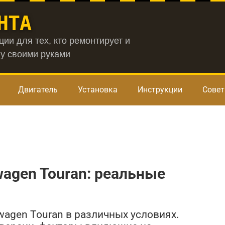
НТА
ии для тех, кто ремонтирует и
у своими руками
Двигатель
Установка
Инструкции
Сове
)
wagen Touran: реальные
wagen Touran в различных условиях.