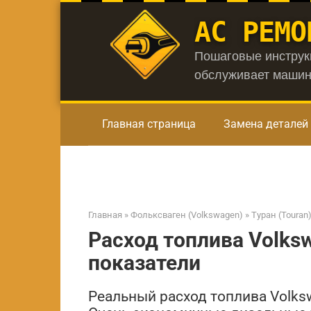
Перейти
АС РЕМО
к
контенту
Пошаговые инструкц
обслуживает машин
Главная страница
Замена деталей
Главная
»
Фольксваген (Volkswagen)
»
Туран (Touran
Расход топлива Volks
показатели
Реальный расход топлива Volks