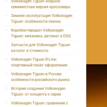
Volkswagen Tiguan Allspace:
семиместная версия кроссовера
Зимняя эксплуатация Volkswagen
Tiguan: особенности сезона
Коробки передач Volkswagen
Tiguan: механика, автомат и DSG
Запчасти для Volkswagen Tiguan:
каталог и стоимость
Volkswagen Tiguan R-Line:
спортивный пакет оформления
Volkswagen Tiguan в России:
особенности российского рынка
История создания Volkswagen
Tiguan: от концепта к серии
Volkswagen Tiguan: сравнение с