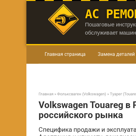
Перейти
АС РЕМО
к
контенту
Пошаговые инструкц
обслуживает машин
Главная страница
Замена деталей
Главная
»
Фольксваген (Volkswagen)
»
Туарег (Touare
Volkswagen Touareg в 
российского рынка
Специфика продажи и эксплуата