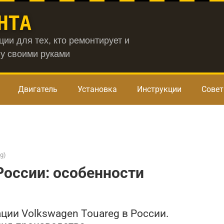
НТА
ии для тех, кто ремонтирует и
у своими руками
Двигатель
Установка
Инструкции
Сове
g)
России: особенности
ции Volkswagen Touareg в России.