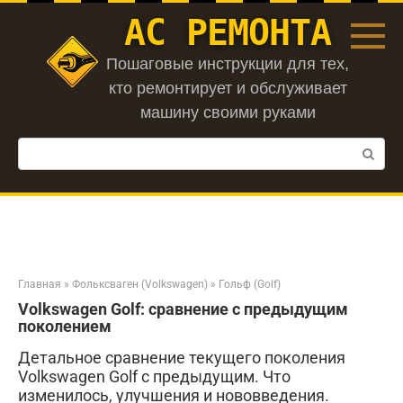
Перейти
АС РЕМОНТА
к
контенту
Пошаговые инструкции для тех,
кто ремонтирует и обслуживает
машину своими руками
Поиск:
Главная
»
Фольксваген (Volkswagen)
»
Гольф (Golf)
Volkswagen Golf: сравнение с предыдущим
поколением
Детальное сравнение текущего поколения
Volkswagen Golf с предыдущим. Что
изменилось, улучшения и нововведения.