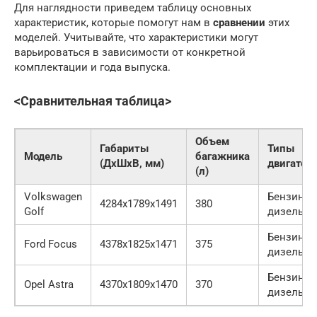
Для наглядности приведем таблицу основных
характеристик, которые помогут нам в
сравнении
этих
моделей. Учитывайте, что характеристики могут
варьироваться в зависимости от конкретной
комплектации и года выпуска.
<Сравнительная таблица>
Объем
Габариты
Типы
Модель
багажника
(ДxШxВ, мм)
двигател
(л)
Volkswagen
Бензинов
4284x1789x1491
380
Golf
дизельн
Бензинов
Ford Focus
4378x1825x1471
375
дизельн
Бензинов
Opel Astra
4370x1809x1470
370
дизельн