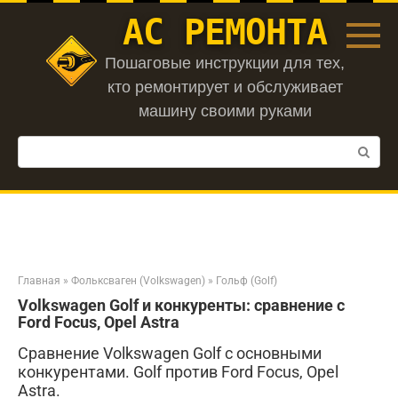
Перейти
АС РЕМОНТА
к
контенту
Пошаговые инструкции для тех,
кто ремонтирует и обслуживает
машину своими руками
Поиск:
Главная
»
Фольксваген (Volkswagen)
»
Гольф (Golf)
Volkswagen Golf и конкуренты: сравнение с
Ford Focus, Opel Astra
Сравнение Volkswagen Golf с основными
конкурентами. Golf против Ford Focus, Opel
Astra.