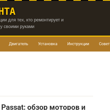
НТА
ии для тех, кто ремонтирует и
у своими руками
Двигатель
Установка
Инструкции
Сове
Passat: обзор моторов и