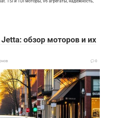
t. TSI и TDI моторы, V6 агрегаты, надежность,
Jetta: обзор моторов и их
рнов
0