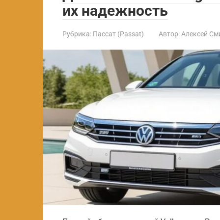
их надежность
Рубрика:
Пассат (Passat)
Автор:
Алексей См