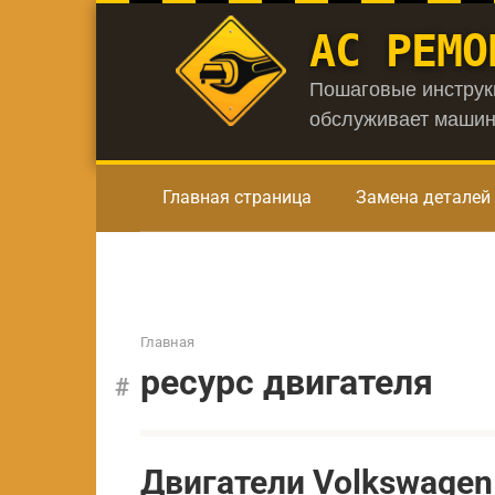
Перейти
АС РЕМО
к
контенту
Пошаговые инструкц
обслуживает машин
Главная страница
Замена деталей
Главная
ресурс двигателя
Двигатели Volkswagen 