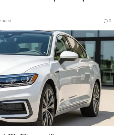
ирнов
0