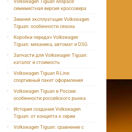
Volkswagen Tiguan Allspace:
семиместная версия кроссовера
Зимняя эксплуатация Volkswagen
Tiguan: особенности сезона
Коробки передач Volkswagen
Tiguan: механика, автомат и DSG
Запчасти для Volkswagen Tiguan:
каталог и стоимость
Volkswagen Tiguan R-Line:
спортивный пакет оформления
Volkswagen Tiguan в России:
особенности российского рынка
История создания Volkswagen
Tiguan: от концепта к серии
Volkswagen Tiguan: сравнение с