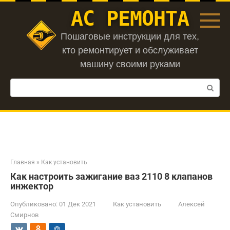
Перейти
АС РЕМОНТА
к
контенту
Пошаговые инструкции для тех,
кто ремонтирует и обслуживает
машину своими руками
Поиск:
Главная
»
Как установить
Как настроить зажигание ваз 2110 8 клапанов
инжектор
Опубликовано:
01 Дек 2021
Как установить
Алексей
Смирнов