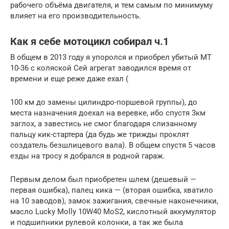
рабочего объёма двигателя, и тем самым по минимуму
влияет на его производительность.
Как я себе мотоцикл собирал ч.1
В общем в 2013 году я упоролся и приобрел убитый МТ
10-36 с коляской Сей агрегат заводился время от
времени и еще реже даже ехал (
100 км до замены цилиндро-поршевой группы), до
места назначения доехал на веревке, ибо спустя 3км
заглох, а завестись не смог благодаря слизанному
пальцу кик-стартера (да будь же трижды проклят
создатель безшлицевого вала). В общем спустя 5 часов
езды на тросу я добрался в родной гараж.
Первым делом был приобретен шлем (дешевый —
первая ошибка), палец кика — (вторая ошибка, хватило
на 10 заводов), замок зажигания, свечные наконечники,
масло Lucky Molly 10W40 MoS2, кислотный аккумулятор
и подшипники рулевой колонки, а так же была