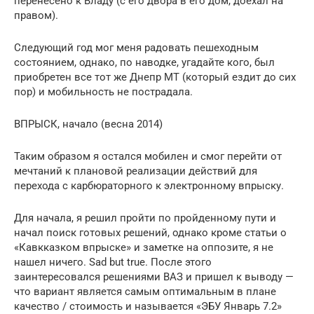
перенесено к Владу (с его двора в его дом, доехал на
правом).
Следующий год мог меня радовать пешеходным
состоянием, однако, по наводке, угадайте кого, был
приобретен все тот же Днепр МТ (который ездит до сих
пор) и мобильность не пострадала.
ВПРЫСК, начало (весна 2014)
Таким образом я остался мобилен и смог перейти от
мечтаний к плановой реализации действий для
перехода с карбюраторного к электронному впрыску.
Для начала, я решил пройти по пройденному пути и
начал поиск готовых решений, однако кроме статьи о
«Кавкказком впрыске» и заметке на оппозите, я не
нашел ничего. Sad but true. После этого
заинтересовался решениями ВАЗ и пришел к выводу —
что вариант является самым оптимальным в плане
качество / стоимость и называется «ЭБУ Январь 7.2»