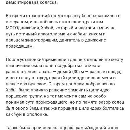
демонтирована коляска.
Во время странствий по моторынку был ознакомлен с
ветераном, и не побоюсь этого слова, рахитом
МОТОдвижения, Хабой, который и наставил меня на
путь истинный алкоголизма и снабдил киком и
пальцем животворящим, двигатель в движение
приводящим.
После установки/применения данных деталей по месту
назначения была попытка добраться с места
расположения гаража — домой (30км — разные города),
и по въезду в город, правый цилиндр послал меня в
пешее эротическое. С горем пополам добравшсь до
Хабы, было принято решение заменить цилиндро-
поршевую группу, на тот момент я сам не особо
понимал сути происходящего, но по памяти зазор колец
был около 3мм, а так же поршня в цилиндрах болтались
как %уй в ополонке.
Также была произведена оценка рамы/ходовой и как