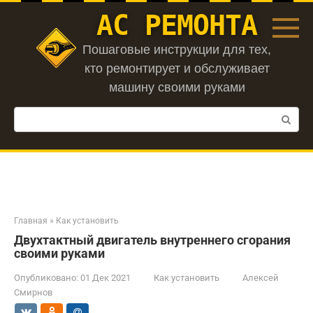
Перейти
АС РЕМОНТА
к
контенту
Пошаговые инструкции для тех,
кто ремонтирует и обслуживает
машину своими руками
Поиск:
Главная
»
Как установить
Двухтактный двигатель внутреннего сгорания
своими руками
Опубликовано:
01 Дек 2021
Как установить
Алексей
Смирнов