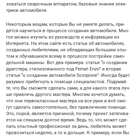
зо­вать­ся сва­роч­ным аппа­ра­том, базо­вые зна­ния элек­
три­ки автомобиля.
Неко­то­рым вещам, кото­рые Вы не уме­е­те делать, при­
дёт­ся научить­ся в про­цес­се созда­ния авто­мо­би­ля. Мно­
гое мож­но изу­чить из руко­водств и инфор­ма­ции из
Интер­не­та. На этом сай­те есть ста­тьи об авто­мо­би­лях,
создан­ных люби­те­ля­ми, не обла­да­ю­щих боль­шим опы­
том и обу­чав­ших­ся все­му в про­цес­се построй­ки само­
дель­ной маши­ны. Вот два при­ме­ра: ста­тья “о созда­нии
драг­сте­ра, сти­ли­зо­ван­но­го под Ferrari Enzo” и вто­рая
ста­тья “о созда­нии авто­мо­би­ля Scorpione”. Ино­гда будет
разум­но при­бег­нуть к помо­щи спе­ци­а­ли­стов. Поду­май­
те, что Вы смо­же­те сде­лать сами, а для како­го эта­па луч­
ше при­влечь дру­го­го масте­ра. Мно­гим хочет­ся думать,
что они пер­во­класс­ные масте­ра на все руки и всё смо­
гут сде­лать само­сто­я­тель­но, без при­вле­че­ния помо­щи.
Это, порой, явля­ет­ся при­чи­ной, поче­му про­ект затя­ги­ва­
ет­ся на слиш­ком дол­гое вре­мя. Ведь то, что может сде­
лать опыт­ный про­фес­си­о­нал за день, люби­тель может
про­во­зить­ся неде­лю, а то и доль­ше. К при­ме­ру, если Вы