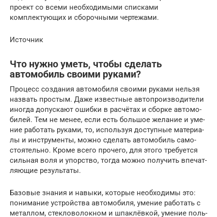
проект со всеми необходимыми списками
комплектующих и сборочными чертежами.
Источник
Что нужно уметь, чтобы сделать
автомобиль своими руками?
Про­цесс созда­ния авто­мо­би­ля сво­и­ми рука­ми нель­зя
назвать про­стым. Даже извест­ные авто­про­из­во­ди­те­ли
ино­гда допус­ка­ют ошиб­ки в рас­чё­тах и сбор­ке авто­мо­
би­лей. Тем не менее, если есть боль­шое жела­ние и уме­
ние рабо­тать рука­ми, то, исполь­зуя доступ­ные мате­ри­а­
лы и инстру­мен­ты, мож­но сде­лать авто­мо­биль само­
сто­я­тель­но. Кро­ме все­го про­че­го, для это­го тре­бу­ет­ся
силь­ная воля и упор­ство, тогда мож­но полу­чить впе­чат­
ля­ю­щие результаты.
Базо­вые зна­ния и навы­ки, кото­рые необ­хо­ди­мы это:
пони­ма­ние устрой­ства авто­мо­би­ля, уме­ние рабо­тать с
метал­лом, стек­ло­во­лок­ном и шпа­клёв­кой, уме­ние поль­