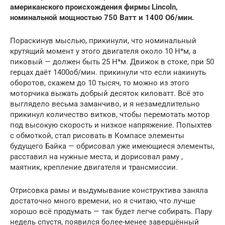
американского происхождения фирмы Lincoln,
номинальной мощностью 750 Ватт и 1400 Об/мин.
Пораскинув мыслью, прикинули, что номинальный
крутящий момент у этого двигателя около 10 H*м, а
пиковый — должен быть 25 Н*м. Движок в стоке, при 50
герцах даёт 1400об/мин. прикинули что если накинуть
оборотов, скажем до 10 тысяч, то можно из этого
моторчика выжать добрый десяток киловатт. Всё это
выглядело весьма заманчиво, и я незамедлительно
прикинул количество витков, чтобы перемотать мотор
под высокую скорость и низкое напряжение. Попыхтев
с обмоткой, стал рисовать в Компасе элементы
будущего Байка — обрисовал уже имеющиеся элементы,
расставил на нужные места, и дорисовал раму ,
маятник, крепление двигателя и трансмиссии.
Отрисовка рамы и выдумывание конструктива заняла
достаточно много времени, но я считаю, что лучше
хорошо всё продумать — так будет легче собирать. Пару
недель спустя, появился более-менее завершённый