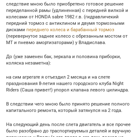
следствие мною было приобретено готовое решение
переделанной рамы (удлиненная) с передней вилкой и
колесами от HONDA sabre 1982 г.в. (гидравличекий
передний тормоз с антиклином и двумя тормозными
дисками
переднего колеса и барабанный тормоз
(перевернутое заднее колесо с обрезанным мостом от
МТ и пневмо амортизаторами) у Владислава.
До (уже заменен бак, зеркала и половина приборки,
коляска незаметна):
на сим агрегате я отъездил 2 месяца и на слете
празднования 8-летия нашего городского клуба Night
Riders (Саша привет!) упорол клапана левого цилиндра.
В следствии чего мною было принято решение полного
капитального ремонта, который затянулся на 2 года.
На следующий день после слета двигатель и все прочее
было разобрано до траспортируемых деталей и вручную