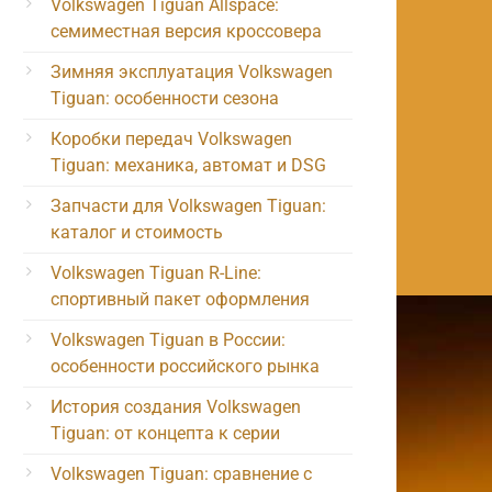
Volkswagen Tiguan Allspace:
семиместная версия кроссовера
Зимняя эксплуатация Volkswagen
Tiguan: особенности сезона
Коробки передач Volkswagen
Tiguan: механика, автомат и DSG
Запчасти для Volkswagen Tiguan:
каталог и стоимость
Volkswagen Tiguan R-Line:
спортивный пакет оформления
Volkswagen Tiguan в России:
особенности российского рынка
История создания Volkswagen
Tiguan: от концепта к серии
Volkswagen Tiguan: сравнение с