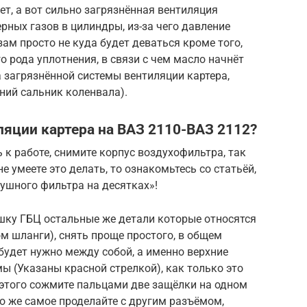
дет, а вот сильно загрязнённая вентиляция
ерных газов в цилиндры, из-за чего давление
ам просто не куда будет деваться кроме того,
о рода уплотнения, в связи с чем масло начнёт
а загрязнённой системы вентиляции картера,
ний сальник коленвала).
ляции картера на ВАЗ 2110-ВАЗ 2112?
 к работе, снимите корпус воздухофильтра, так
е умеете это делать, то ознакомьтесь со статьёй,
ушного фильтра на десятках»!
шку ГБЦ остальные же детали которые относятся
ом шланги), снять проще простого, в общем
будет нужно между собой, а именно верхние
ы (Указаны красной стрелкой), как только это
 этого сожмите пальцами две защёлки на одном
 то же самое проделайте с другим разъёмом,