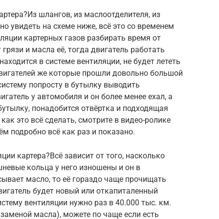
артера?Из шлангов, из маслоотделителя, из
но увидеть на схеме ниже, всё это со временем
иляции картерных газов разбирать время от
грязи и масла её, тогда двигатель работать
находится в системе вентиляции, не будет лететь
двигателей же которые прошли довольно большой
 систему попросту в бутылку выводить
гатель у автомобиля и он более менее ехал, а
бутылку, понадобится отвёртка и подходящая
как это всё сделать, смотрите в видео-ролике
ём подробно всё как раз и показано.
ции картера?Всё зависит от того, насколько
шневые кольца у него изношены и он в
ывает масло, то её гораздо чаще прочищать
 двигатель будет новый или откапиталенный
стему вентиляции нужно раз в 40.000 тыс. км.
заменой масла), можете по чаще если есть