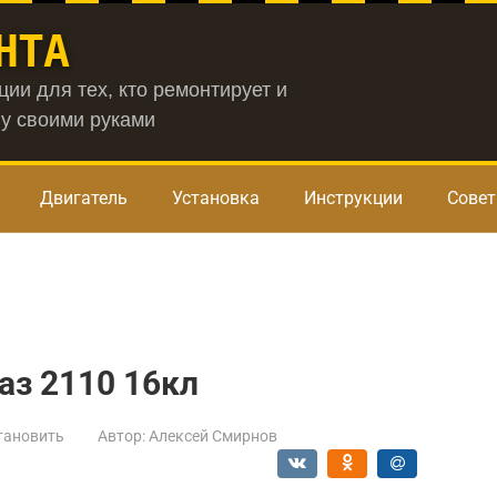
НТА
ии для тех, кто ремонтирует и
у своими руками
Двигатель
Установка
Инструкции
Сове
аз 2110 16кл
тановить
Автор:
Алексей Смирнов