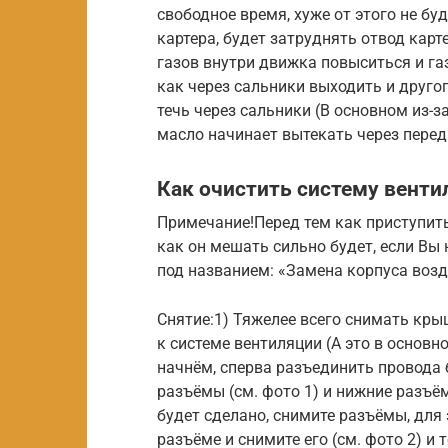
свободное время, хуже от этого не бу
картера, будет затруднять отвод карт
газов внутри движка повыситься и газ
как через сальники выходить и другог
течь через сальники (В основном из-з
масло начинает вытекать через перед
Как очистить систему венти
Примечание!Перед тем как приступить
как он мешать сильно будет, если Вы н
под названием: «Замена корпуса возд
Снятие:1) Тяжелее всего снимать кры
к системе вентиляции (А это в основн
начнём, сперва разъединить провода 
разъёмы (см. фото 1) и нижние разъём
будет сделано, снимите разъёмы, для
разъёме и снимите его (см. фото 2) и