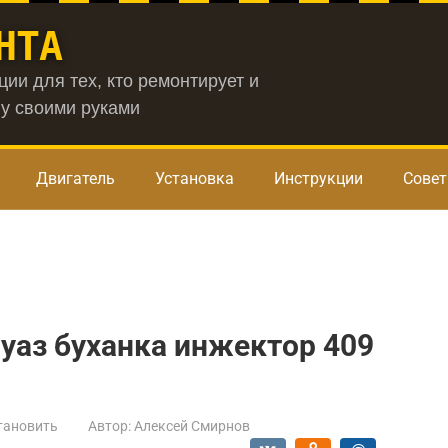
НТА
ии для тех, кто ремонтирует и
у своими руками
Двигатель
Установка
Инструкции
Сове
 уаз буханка инжектор 409
тановить
Автор:
Алексей Смирнов