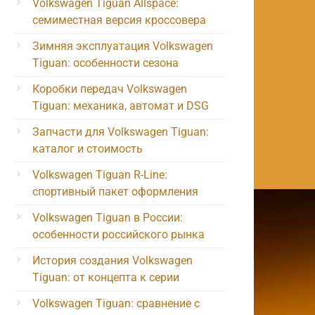
Volkswagen Tiguan Allspace:
семиместная версия кроссовера
Зимняя эксплуатация Volkswagen
Tiguan: особенности сезона
Коробки передач Volkswagen
Tiguan: механика, автомат и DSG
Запчасти для Volkswagen Tiguan:
каталог и стоимость
Volkswagen Tiguan R-Line:
спортивный пакет оформления
Volkswagen Tiguan в России:
особенности российского рынка
История создания Volkswagen
Tiguan: от концепта к серии
Volkswagen Tiguan: сравнение с