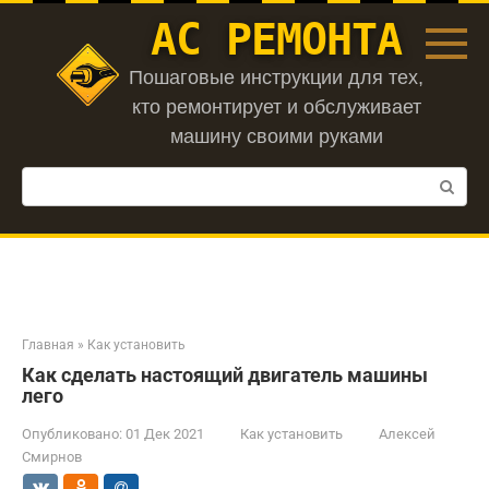
Перейти
АС РЕМОНТА
к
контенту
Пошаговые инструкции для тех,
кто ремонтирует и обслуживает
машину своими руками
Поиск:
Главная
»
Как установить
Как сделать настоящий двигатель машины
лего
Опубликовано:
01 Дек 2021
Как установить
Алексей
Смирнов