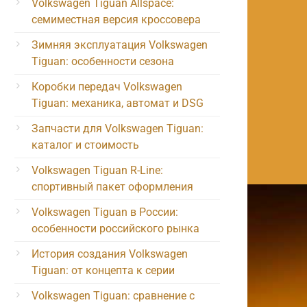
Volkswagen Tiguan Allspace:
семиместная версия кроссовера
Зимняя эксплуатация Volkswagen
Tiguan: особенности сезона
Коробки передач Volkswagen
Tiguan: механика, автомат и DSG
Запчасти для Volkswagen Tiguan:
каталог и стоимость
Volkswagen Tiguan R-Line:
спортивный пакет оформления
Volkswagen Tiguan в России:
особенности российского рынка
История создания Volkswagen
Tiguan: от концепта к серии
Volkswagen Tiguan: сравнение с