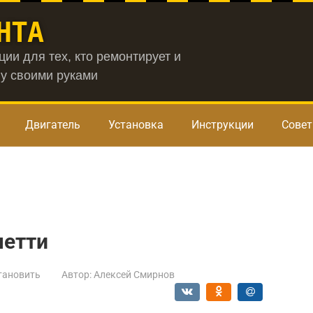
НТА
ии для тех, кто ремонтирует и
у своими руками
Двигатель
Установка
Инструкции
Сове
четти
тановить
Автор:
Алексей Смирнов