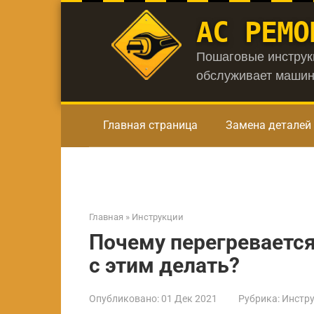
Перейти
АС РЕМО
к
контенту
Пошаговые инструкц
обслуживает машин
Главная страница
Замена деталей
Главная
»
Инструкции
Почему перегревается
с этим делать?
Опубликовано:
01 Дек 2021
Рубрика:
Инстр