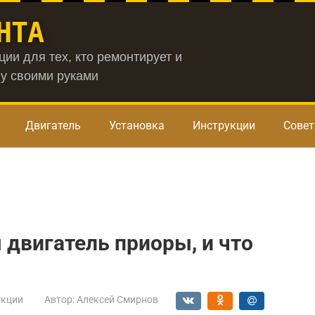
НТА
ии для тех, кто ремонтирует и
у своими руками
Двигатель
Установка
Инструкции
Сове
 двигатель приоры, и что
укции
Автор:
Алексей Смирнов