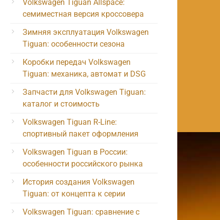
Volkswagen Tiguan Allspace:
семиместная версия кроссовера
Зимняя эксплуатация Volkswagen
Tiguan: особенности сезона
Коробки передач Volkswagen
Tiguan: механика, автомат и DSG
Запчасти для Volkswagen Tiguan:
каталог и стоимость
Volkswagen Tiguan R-Line:
спортивный пакет оформления
Volkswagen Tiguan в России:
особенности российского рынка
История создания Volkswagen
Tiguan: от концепта к серии
Volkswagen Tiguan: сравнение с