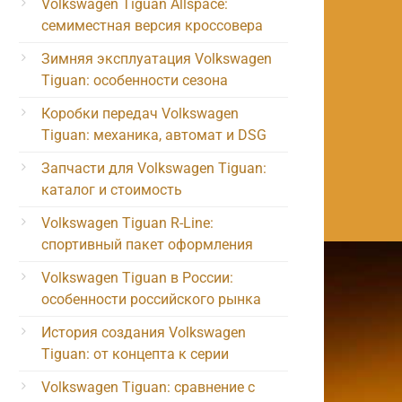
Volkswagen Tiguan Allspace:
семиместная версия кроссовера
Зимняя эксплуатация Volkswagen
Tiguan: особенности сезона
Коробки передач Volkswagen
Tiguan: механика, автомат и DSG
Запчасти для Volkswagen Tiguan:
каталог и стоимость
Volkswagen Tiguan R-Line:
спортивный пакет оформления
Volkswagen Tiguan в России:
особенности российского рынка
История создания Volkswagen
Tiguan: от концепта к серии
Volkswagen Tiguan: сравнение с