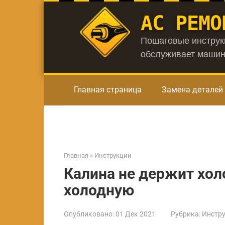
Перейти
АС РЕМО
к
контенту
Пошаговые инструкц
обслуживает машин
Главная страница
Замена деталей
Главная
»
Инструкции
Калина не держит хол
холодную
Опубликовано:
01 Дек 2021
Рубрика:
Инстр