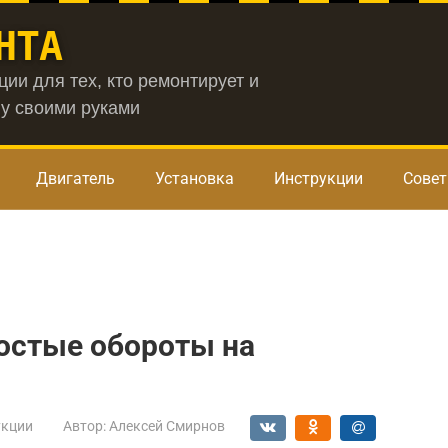
НТА
ии для тех, кто ремонтирует и
у своими руками
Двигатель
Установка
Инструкции
Сове
остые обороты на
укции
Автор:
Алексей Смирнов