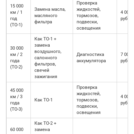
Проверка
15 000
Замена масла,
жидкостей,
км / 1
4 000 
масляного
тормозов,
год
руб.
фильтра
подвески,
(ТО-1)
освещения
Как ТО-1 +
замена
30 000
воздушного,
км / 2
Диагностика
7 000 
салонного
года
аккумулятора
руб.
фильтров,
(ТО-2)
свечей
зажигания
Проверка
45 000
жидкостей,
км / 3
4 000 
Как ТО-1
тормозов,
года
руб.
подвески,
(ТО-3)
освещения
Как ТО-2 +
60 000
замена