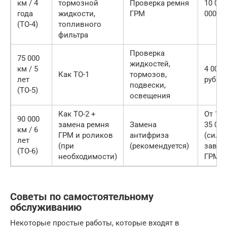
км / 4
тормозной
Проверка ремня
10 000
года
жидкости,
ГРМ
000 ру
(ТО-4)
топливного
фильтра
Проверка
75 000
жидкостей,
км / 5
4 000 
Как ТО-1
тормозов,
лет
руб.
подвески,
(ТО-5)
освещения
Как ТО-2 +
От 15 
90 000
замена ремня
Замена
35 000
км / 6
ГРМ и роликов
антифриза
(силь
лет
(при
(рекомендуется)
завис
(ТО-6)
необходимости)
ГРМ)
Советы по самостоятельному
обслуживанию
Некоторые простые работы, которые входят в