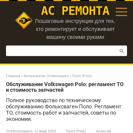
Перейти
АС РЕМОНТА
к
контенту
Пошаговые инструкции для тех,
кто ремонтирует и обслуживает
машину своими руками
Поиск:
Главная
»
Фольксваген (Volkswagen)
»
Поло (Polo)
Обслуживание Volkswagen Polo: регламент ТО
и стоимость запчастей
Полное руководство по техническому
обслуживанию Фольксваген Поло. Регламент
ТО, стоимость работ и запчастей, советы по
экономии.
Опубликовано:
12 Май 2026
Поло (Polo)
Алексей