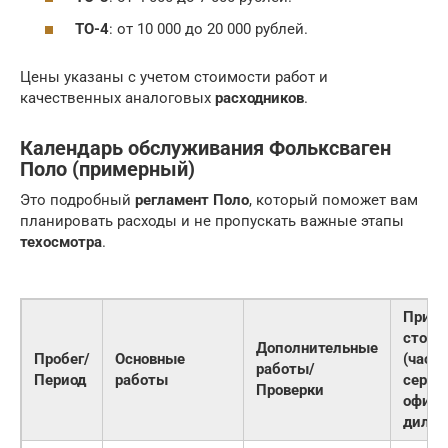
ТО-4
: от 10 000 до 20 000 рублей.
Цены указаны с учетом стоимости работ и
качественных аналоговых
расходников
.
Календарь обслуживания Фольксваген
Поло (примерный)
Это подробный
регламент Поло
, который поможет вам
планировать расходы и не пропускать важные этапы
техосмотра
.
Приме
стоим
Дополнительные
Пробег/
Основные
(част
работы/
Период
работы
серви
Проверки
офиц
дилер