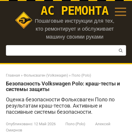
Перейти
АС РЕМОНТА
к
контенту
Пошаговые инструкции для тех,
кто ремонтирует и обслуживает
машину своими руками
Поиск:
Главная
»
Фольксваген (Volkswagen)
»
Поло (Polo)
Безопасность Volkswagen Polo: краш-тесты и
системы защиты
Оценка безопасности Фольксваген Поло по
результатам краш-тестов. Активные и
пассивные системы безопасности.
Опубликовано:
12 Май 2026
Поло (Polo)
Алексей
Смирнов