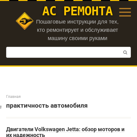
Перейти
АС РЕМОНТА
к
контенту
Пошаговые инструкции для тех,
кто ремонтирует и обслуживает
машину своими руками
Поиск:
Главная
практичность автомобиля
Двигатели Volkswagen Jetta: обзор моторов и
их надежность