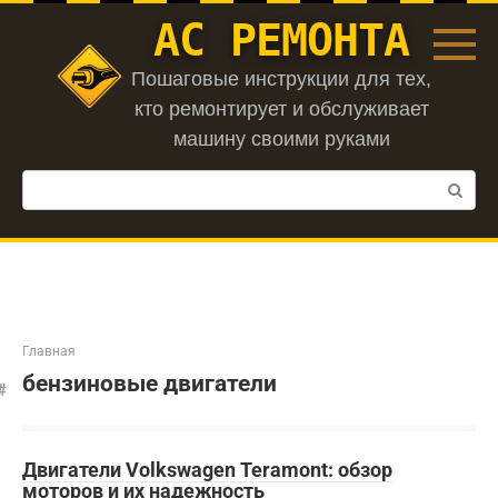
Перейти
АС РЕМОНТА
к
контенту
Пошаговые инструкции для тех,
кто ремонтирует и обслуживает
машину своими руками
Поиск:
Главная
бензиновые двигатели
Двигатели Volkswagen Teramont: обзор
моторов и их надежность