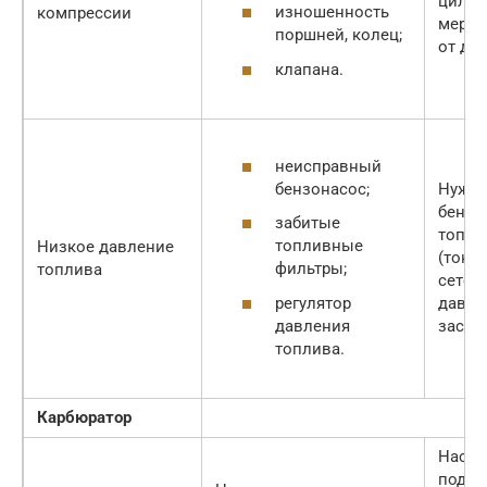
цилин
изношенность
компрессии
меры 
поршней, колец;
от ди
клапана.
неисправный
бензонасос;
Нужна
бензо
забитые
топли
топливные
Низкое давление
(тонк
фильтры;
топлива
сеточк
регулятор
давле
давления
засор 
топлива.
Карбюратор
Настр
подоб