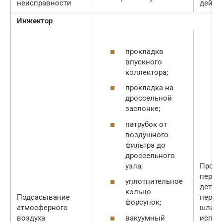
неисправности
дейст
Инжектор
прокладка
впускного
коллектора;
прокладка на
дроссельной
заслонке;
патрубок от
воздушного
фильтра до
дроссельного
узла;
Прове
переч
уплотнительное
детал
кольцо
Подсасывание
переж
форсунок;
атмосферного
шланг
вакуумный
воздуха
испол