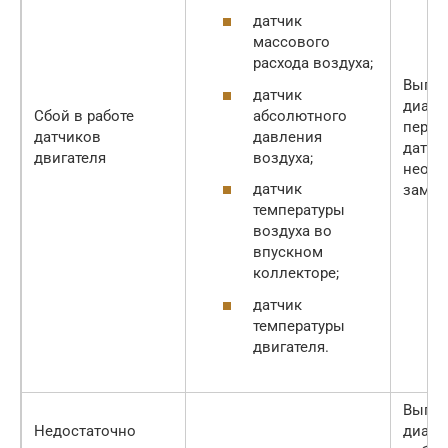
датчик
массового
расхода воздуха;
Выпол
датчик
диагн
абсолютного
Сбой в работе
переч
давления
датчиков
датчи
воздуха;
двигателя
необх
датчик
замен
температуры
воздуха во
впускном
коллекторе;
датчик
температуры
двигателя.
Выпол
Недостаточно
диагн