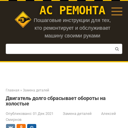
Перейти
АС РЕМОНТА
к
контенту
Пошаговые инструкции для тех,
кто ремонтирует и обслуживает
машину своими руками
Поиск:
Главная
»
Замена деталей
Двигатель долго сбрасывает обороты на
холостые
Опубликовано:
01 Дек 2021
Замена деталей
Алексей
Смирнов