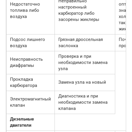
Неправильно
Недостаточно
оптим
настроенный
топлива либо
значе
карбюратор либо
воздуха
холост
засорены жиклеры
также
жикле
Подсос лишнего
Грязная дроссельная
Почис
воздуха
заслонка
прове
Проверка и при
Неисправность
необходимости замена
диафрагмы
узла
Прокладка
Замена узла на новый
карбюратора
Диагностика и при
Электромагнитный
необходимости замена
клапан
клапана
Дизельные
двигатели