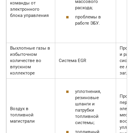
массового
команды от
расхода;
электронного
блока управления
проблемы в
работе ЭБУ.
Выхлопные газы в
Прове
избыточном
и раб
количестве во
Система EGR
систе
впускном
ее ли
коллекторе
заглу
уплотнения,
Прове
резиновые
переч
шланги и
Воздух в
элеме
патрубки
топливной
место
топливной
магистрали
восст
системы;
уплот
топливный