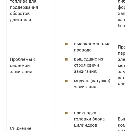
топлива для
либо 
поддержания
форсу
оборотов
Запра
двигателя
качес
бензи
высоковольтные
Прове
провода;
переч
вышедшие из
Проблемы с
элеме
строя свечи
системой
можно
зажигания;
зажигания
замен
катуш
модуль (катушка)
новые
зажигания.
прокладка
головки блока
Выпол
цилиндров;
компр
Снижение