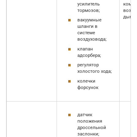
усилитель
компр
тормозов;
воздух
дымог
вакуумные
шланги в
системе
воздуховода;
клапан
адсорбера;
регулятор
холостого хода;
колечки
форсунок
датчик
положения
дроссельной
заслонки;