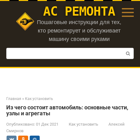
Перейти
АС РЕМОНТА
к
контенту
Пошаговые инструкции для тех,
кто ремонтирует и обслуживает
машину своими руками
Поиск:
Главная
»
Как установить
Из чего состоит автомобиль: основные части,
узлы и агрегаты
Опубликовано:
01 Дек 2021
Как установить
Алексей
Смирнов