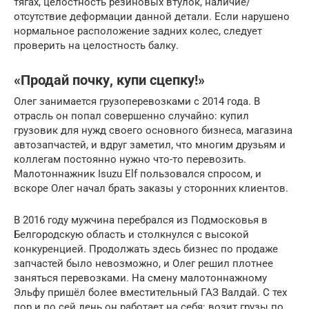
тягах, целостность резиновых втулок, наличие/
отсутствие деформации данной детали. Если нарушено
нормальное расположение задних колес, следует
проверить на целостность балку.
«Продай почку, купи сцепку!»
Олег занимается грузоперевозками с 2014 года. В
отрасль он попал совершенно случайно: купил
грузовик для нужд своего основного бизнеса, магазина
автозапчастей, и вдруг заметил, что многим друзьям и
коллегам постоянно нужно что-то перевозить.
Малотоннажник Isuzu Elf пользовался спросом, и
вскоре Олег начал брать заказы у сторонних клиентов.
В 2016 году мужчина перебрался из Подмосковья в
Белгородскую область и столкнулся с высокой
конкуренцией. Продолжать здесь бизнес по продаже
запчастей было невозможно, и Олег решил плотнее
заняться перевозками. На смену малотоннажному
Эльфу пришёл более вместительный ГАЗ Валдай. С тех
пор и по сей день он работает на себя: возит грузы по